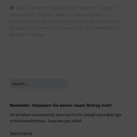
Blues
Bräuche
Brauchtum
Dorffest
Geister
Johannes der Täufer
Johanni
Johannisbeere
Liebeszauber
Midsommar
Mittsommer
München
Rhabarber
Sommersonnenwende
Sonnwendfeuer
Spargel
Tanzen
Newsletter: Verpassen Sie keinen neuen Beitrag mehr!
Sie erhalten automatisch eine Nachricht sobald neue Beiträge
online bereitstehen - bequem per eMail.
Nachname