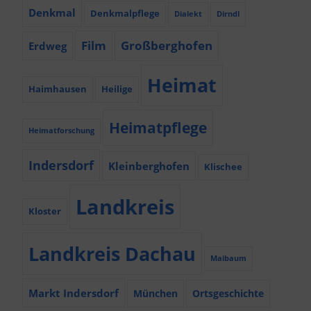
Denkmal
Denkmalpflege
Dialekt
Dirndl
Film
Großberghofen
Erdweg
Heimat
Haimhausen
Heilige
Heimatpflege
Heimatforschung
Indersdorf
Kleinberghofen
Klischee
Landkreis
Kloster
Landkreis Dachau
Maibaum
Markt Indersdorf
München
Ortsgeschichte