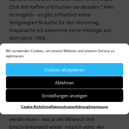
Chat mit Kaffee und Kuchen verabreden.“ Alles
ist möglich – es gibt schließlich keine
festgelegten Bräuche für den Muttertag.
Hauptsache ich bekomme keine Hitsingle aus
dem Jahre 1968…
Wir verwenden Cookies, um unsere Website und unseren Service zu
optimieren.
Das
FOTO
ist eine Collage mit einem Spruch aus
Cookies akzeptieren
meinem Poesiealbum und verschiedenen
Aufklebern, die man zum Muttertag verschicken
Ablehnen
kann.
Einstellungen anzeigen
Diesen Blogbeitrag widme ich meiner Mutter, die
Cookie-Richtlinie
Datenschutzerklärung
Impressum
leider weiter weg wohnt und nicht spontan besucht
werden kann – was ja seit Mittwoch (mit
Einschränkungen) wieder möglich wäre. Am