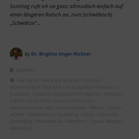
Sonntag rufe ich sie ganz altmodisch einfach auf
einen längeren Ratsch an, zum (schwäbisch)
„Schwätza“…
by
Dr. Birgitta Unger-Richter
Allgemein
50er Jahre
Anna Marie Jarvis
Bildung
Blumenstrauß
Bräuche
Emanzipation
Floristen
Frühstück
Gedicht
Gottesdienst
Heintje
Hitsingle
Kaffee und Kuchen
Kindersterblichkeit
Kommerzialisierung
Kuchenbacken
Mama
Maske
Mutter
Mutterkreuz
Muttertag
Mutti
nationaler
Gedenktag
Poesiealbum
Ratgeber
Soziale Belange
Video-Chat