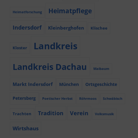
Heimatpflege
Heimatforschung
Indersdorf
Kleinberghofen
Klischee
Landkreis
Kloster
Landkreis Dachau
Maibaum
Markt Indersdorf
München
Ortsgeschichte
Petersberg
Poetischer Herbst
Röhrmoos
Schwäbisch
Tradition
Verein
Trachten
Volksmusik
Wirtshaus