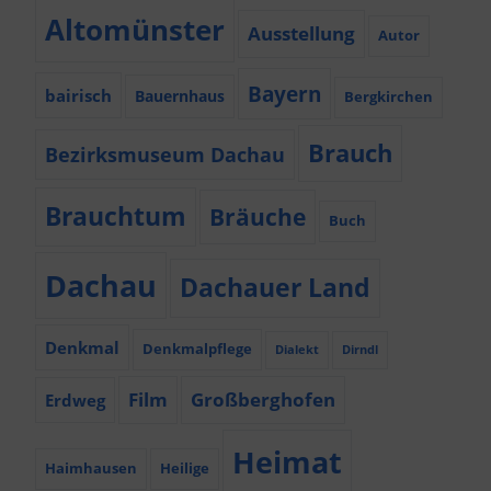
Altomünster
Ausstellung
Autor
Bayern
bairisch
Bauernhaus
Bergkirchen
Brauch
Bezirksmuseum Dachau
Brauchtum
Bräuche
Buch
Dachau
Dachauer Land
Denkmal
Denkmalpflege
Dialekt
Dirndl
Film
Großberghofen
Erdweg
Heimat
Haimhausen
Heilige