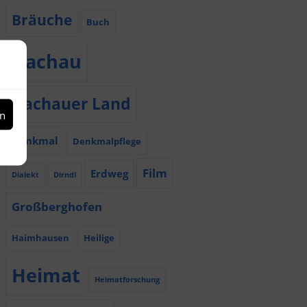
Bräuche
Buch
Dachau
Dachauer Land
en
Denkmal
Denkmalpflege
Film
Erdweg
Dialekt
Dirndl
Großberghofen
Haimhausen
Heilige
Heimat
Heimatforschung