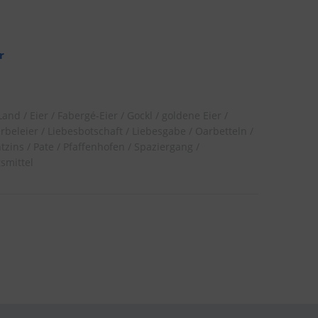
r
Land
Eier
Fabergé-Eier
Gockl
goldene Eier
rbeleier
Liebesbotschaft
Liebesgabe
Oarbetteln
tzins
Pate
Pfaffenhofen
Spaziergang
smittel