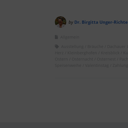
by
Dr. Birgitta Unger-Richte
Allgemein
Ausstellung
Bräuche
Dachauer 
Herz
Kleinberghofen
Kreisblick
Ku
Ostern
Osternacht
Osternest
Pach
Speisenweihe
Valentinstag
Zahlung