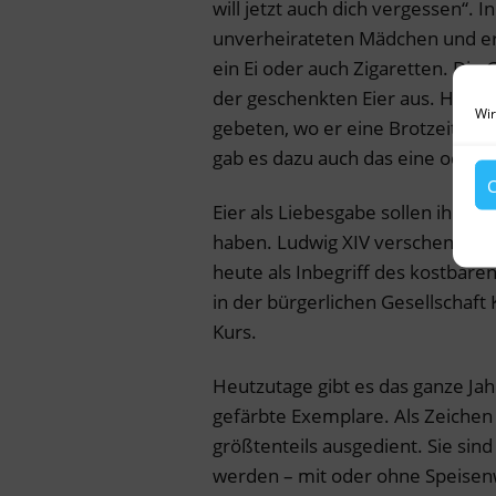
will jetzt auch dich vergessen“. 
unverheirateten Mädchen und e
ein Ei oder auch Zigaretten. Die
der geschenkten Eier aus. Heut
Wir
gebeten, wo er eine Brotzeit erh
gab es dazu auch das eine oder 
C
Eier als Liebesgabe sollen ihren
haben. Ludwig XIV verschenkte go
heute als Inbegriff des kostbare
in der bürgerlichen Gesellschaft
Kurs.
Heutzutage gibt es das ganze Jah
gefärbte Exemplare. Als Zeichen
größtenteils ausgedient. Sie sind
werden – mit oder ohne Speisenw