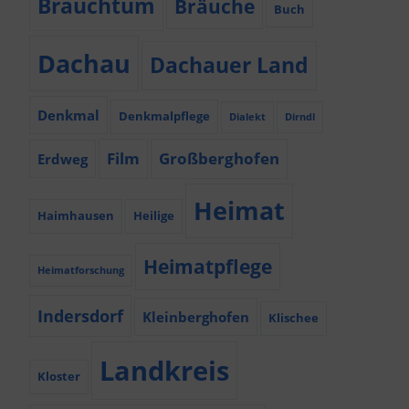
Brauchtum
Bräuche
Buch
Dachau
Dachauer Land
Denkmal
Denkmalpflege
Dialekt
Dirndl
Film
Großberghofen
Erdweg
Heimat
Haimhausen
Heilige
Heimatpflege
Heimatforschung
Indersdorf
Kleinberghofen
Klischee
Landkreis
Kloster