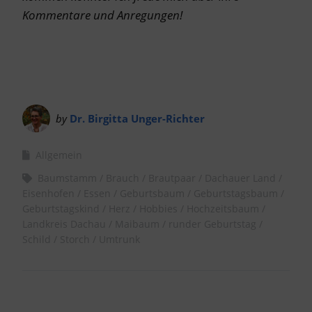
Kommentare und Anregungen!
by
Dr. Birgitta Unger-Richter
Allgemein
Baumstamm
Brauch
Brautpaar
Dachauer Land
Eisenhofen
Essen
Geburtsbaum
Geburtstagsbaum
Geburtstagskind
Herz
Hobbies
Hochzeitsbaum
Landkreis Dachau
Maibaum
runder Geburtstag
Schild
Storch
Umtrunk