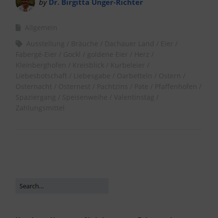
by
Dr. Birgitta Unger-Richter
Allgemein
Ausstellung
Bräuche
Dachauer Land
Eier
Fabergé-Eier
Gockl
goldene Eier
Herz
Kleinberghofen
Kreisblick
Kurbeleier
Liebesbotschaft
Liebesgabe
Oarbetteln
Ostern
Osternacht
Osternest
Pachtzins
Pate
Pfaffenhofen
Spaziergang
Speisenweihe
Valentinstag
Zahlungsmittel