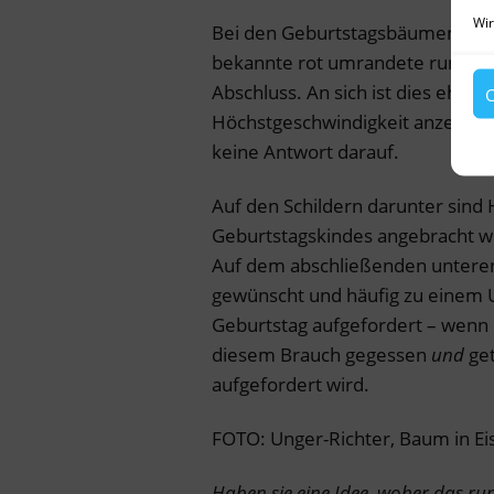
Wir
Bei den Geburtstagsbäumen hing
bekannte rot umrandete runde S
Abschluss. An sich ist dies eher e
C
Höchstgeschwindigkeit anzeigt. 
keine Antwort darauf.
Auf den Schildern darunter sind
Geburtstagskindes angebracht wi
Auf dem abschließenden unteren 
gewünscht und häufig zu einem 
Geburtstag aufgefordert – wenn 
diesem Brauch gegessen
und
get
aufgefordert wird.
FOTO: Unger-Richter, Baum in E
Haben sie eine Idee, woher das r