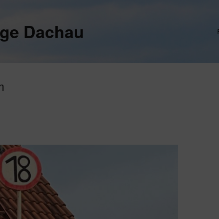
ege Dachau
m