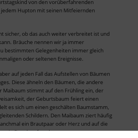
burtstagskind von den vorüberfahrenden
i jedem Hupton mit seinen Mitfeiernden
ht sicher, ob das auch weiter verbreitet ist und
 kann. Bräuche nennen wir ja immer
 zu bestimmten Gelegenheiten immer gleich
nmaligen oder seltenen Ereignisse.
aber auf jeden Fall das Aufstellen von Bäumen
ages. Diese ähneln den Bäumen, die andere
er Maibaum stimmt auf den Frühling ein, der
eisamkeit, der Geburtsbaum feiert einen
elt es sich um einen geschälten Baumstamm,
gleitenden Schildern. Den Maibaum ziert häufig
anchmal ein Brautpaar oder Herz und auf die
e ein Storch aufmerksam.