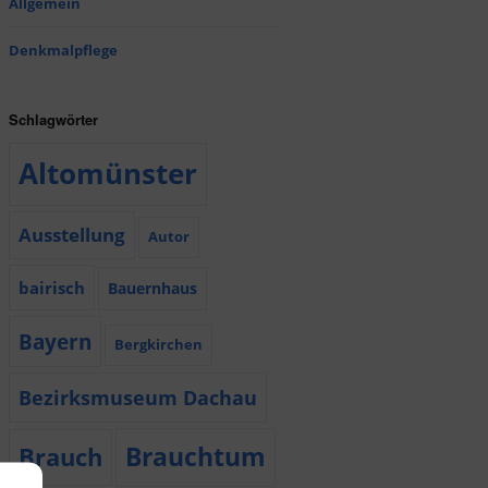
Allgemein
Denkmalpflege
Schlagwörter
Altomünster
Ausstellung
Autor
bairisch
Bauernhaus
Bayern
Bergkirchen
Bezirksmuseum Dachau
Brauchtum
Brauch