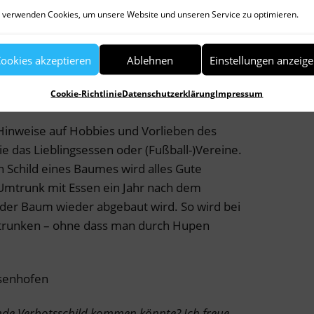
 verwenden Cookies, um unsere Website und unseren Service zu optimieren.
egen, bildet das aus dem Straßenverkehr
child mit der Geburtstagszahl den oberen
in Verbotsschild, das mit einer Zahl die
ookies akzeptieren
Ablehnen
Einstellungen anzeig
Woher wohl dazu die Idee kam? Ich habe bisher
Cookie-Richtlinie
Datenschutzerklärung
Impressum
 Hinweise auf Hobbies und Vorlieben des
e das Lieblingsessen oder (Fußball-)Vereine.
Schild eines Baumes wird alles Gute
Umtrunk mit Essen ein Jahr nach dem
der Baum wieder abgebaut wird. So wird bei
runken – ohne dass man durch Hupen
isenhofen
unde Verbotsschild kommen könnte? Ich freue