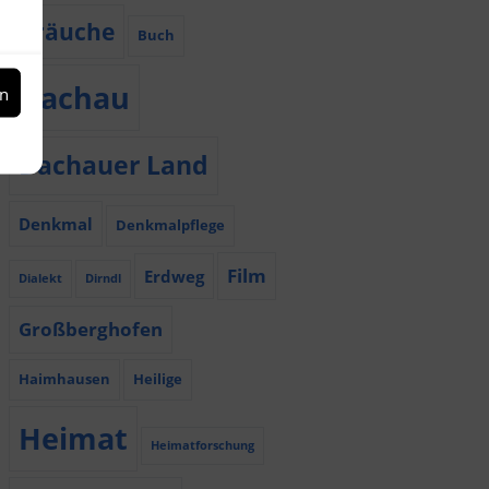
Bräuche
Buch
Dachau
en
Dachauer Land
Denkmal
Denkmalpflege
Film
Erdweg
Dialekt
Dirndl
Großberghofen
Haimhausen
Heilige
Heimat
Heimatforschung