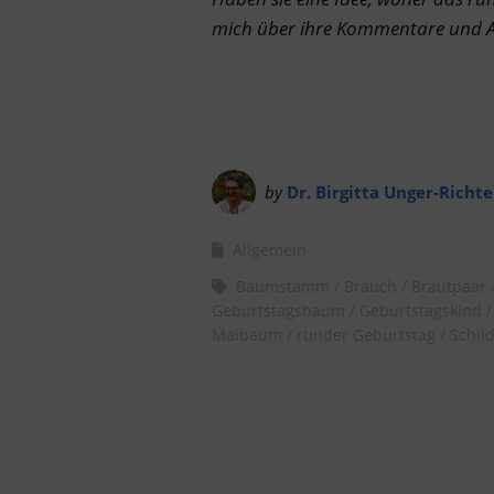
mich über ihre Kommentare und 
by
Dr. Birgitta Unger-Richte
Allgemein
Baumstamm
Brauch
Brautpaar
Geburtstagsbaum
Geburtstagskind
Maibaum
runder Geburtstag
Schil