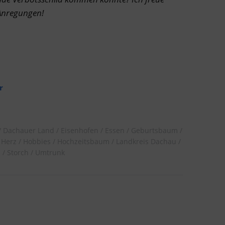
Anregungen!
r
Dachauer Land
Eisenhofen
Essen
Geburtsbaum
Herz
Hobbies
Hochzeitsbaum
Landkreis Dachau
d
Storch
Umtrunk