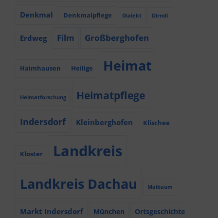
Denkmal
Denkmalpflege
Dialekt
Dirndl
Film
Großberghofen
Erdweg
Heimat
Haimhausen
Heilige
Heimatpflege
Heimatforschung
Indersdorf
Kleinberghofen
Klischee
Landkreis
Kloster
Landkreis Dachau
Maibaum
Markt Indersdorf
München
Ortsgeschichte