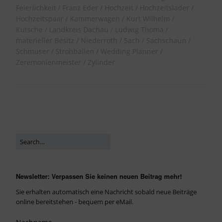
Feierlichkeit
Franz Eder
Hochzeit
Hochzeitslader
Hochzeitspaar
Kammerwagen
Kurt Wilhelm
Kutsche
Landkreis Dachau
Ludwig Thoma
materieller Besitz
Niederroth
Sach
Sachschaun
Schmuser
Strohballen
Wedding Planner
Zeremonienmeister
Zylinder
Newsletter: Verpassen Sie keinen neuen Beitrag mehr!
Sie erhalten automatisch eine Nachricht sobald neue Beiträge
online bereitstehen - bequem per eMail.