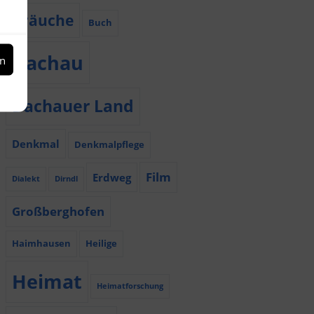
Bräuche
Buch
Dachau
en
Dachauer Land
Denkmal
Denkmalpflege
Film
Erdweg
Dialekt
Dirndl
Großberghofen
Haimhausen
Heilige
Heimat
Heimatforschung