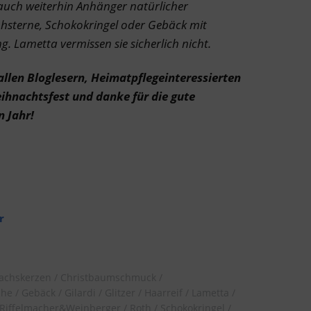
s auch weiterhin Anhänger natürlicher
hsterne, Schokokringel oder Gebäck mit
. Lametta vermissen sie sicherlich nicht.
allen Bloglesern, Heimatpflegeinteressierten
eihnachtsfest und danke für die gute
n Jahr!
r
achskerzen
Christbaumschmuck
ihe
Gebäck
Gilardi
Glitzer
Haarreif
Lametta
Riffelmacher&Weinberger
Roth
Schokokringel