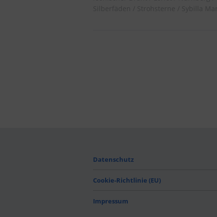
Silberfäden
Strohsterne
Sybilla Mar
Datenschutz
Cookie-Richtlinie (EU)
Impressum