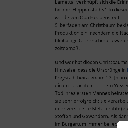
Lametta“ verknüpft sich die Eri
bei den Hoppenstedts“. In dies
wurde von Opa Hoppenstedt die 
Silberfäden am Christbaum beklag
Produktion ein, nachdem die Nac
bleihaltige Glitzerschmuck war un
zeitgemäß.
Und wer hat diesen Christbaums
Hinweise, dass die Ursprünge in
Freystadt heiratete im 17. Jh. in
ein und brachte mit ihrem Wisse
Tod ihres ersten Mannes heirate
sie sehr erfolgreich: sie verarbe
oder versilberte Metalldrähte) z
Stoffen und Gewändern. Als dan
im Bürgertum immer beliebter wu