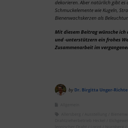
dekorieren. Aber n
atürlich gibt e
Schmuckelemente wie Kugeln, Stro
Bienenwachskerzen als Beleuchtung
Mit diesem Beitrag wünsche ich 
und -unterstützern ein frohes W
Zusammenarbeit im vergangene
by
Dr. Birgitta Unger-Richte
Allgemein
Allersberg
Ausstellung
Bienenw
Drahtzieherbetrieb Heckel
Elchgewe
leonischer Draht
Loriot
Nürnberg