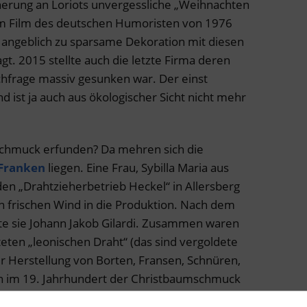
nnerung an Loriots unvergessliche „Weihnachten
em Film des deutschen Humoristen von 1976
angeblich zu sparsame Dekoration mit diesen
t. 2015 stellte auch die letzte Firma deren
hfrage massiv gesunken war. Der einst
d ist ja auch aus ökologischer Sicht nicht mehr
chmuck erfunden? Da mehren sich die
Franken
liegen. Eine Frau, Sybilla Maria aus
 den „Drahtzieherbetrieb Heckel“ in Allersberg
n frischen Wind in die Produktion. Nach dem
te sie Johann Jakob Gilardi. Zusammen waren
iteten „leonischen Draht“ (das sind vergoldete
ur Herstellung von Borten, Fransen, Schnüren,
n im 19. Jahrhundert der Christbaumschmuck
rde, konnten die Nachfahren der Gilardis auf