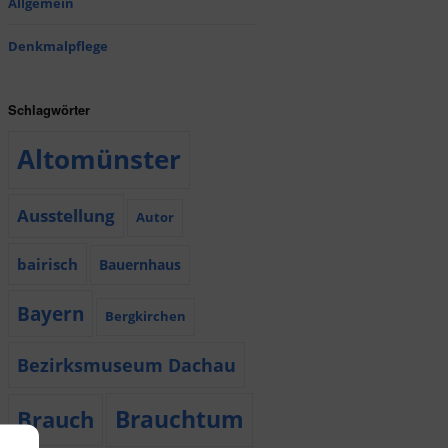
Allgemein
Denkmalpflege
Schlagwörter
Altomünster
Ausstellung
Autor
bairisch
Bauernhaus
Bayern
Bergkirchen
Bezirksmuseum Dachau
Brauchtum
Brauch