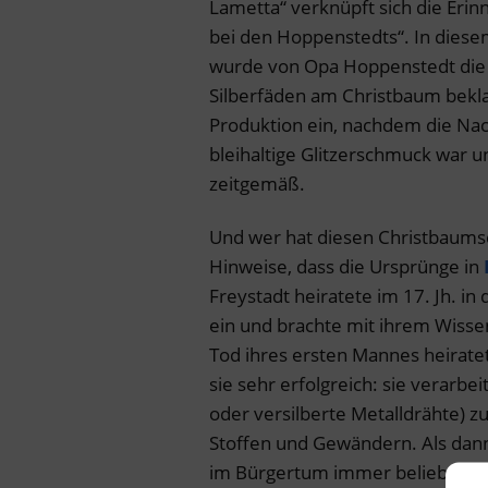
Lametta“ verknüpft sich die Eri
bei den Hoppenstedts“. In dies
wurde von Opa Hoppenstedt die 
Silberfäden am Christbaum beklag
Produktion ein, nachdem die Nac
bleihaltige Glitzerschmuck war un
zeitgemäß.
Und wer hat diesen Christbaums
Hinweise, dass die Ursprünge in
Freystadt heiratete im 17. Jh. in
ein und brachte mit ihrem Wisse
Tod ihres ersten Mannes heirate
sie sehr erfolgreich: sie verarbe
oder versilberte Metalldrähte) z
Stoffen und Gewändern. Als dan
im Bürgertum immer beliebter wu