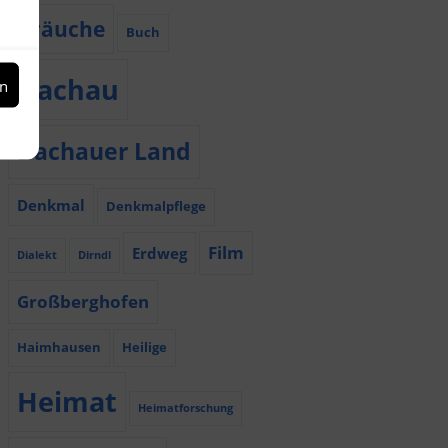
Bräuche
Buch
Dachau
en
Dachauer Land
Denkmal
Denkmalpflege
Film
Erdweg
Dialekt
Dirndl
Großberghofen
Haimhausen
Heilige
Heimat
Heimatforschung