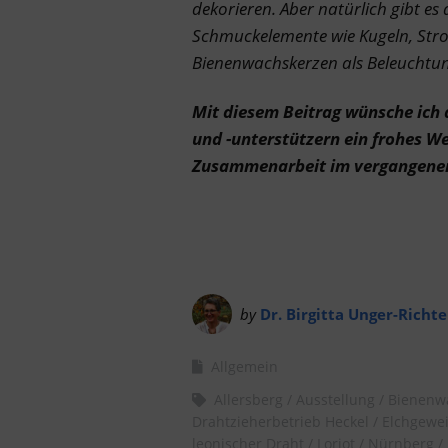
dekorieren. Aber n
atürlich gibt e
Schmuckelemente wie Kugeln, Stro
Bienenwachskerzen als Beleuchtung
Mit diesem Beitrag wünsche ich 
und -unterstützern ein frohes W
Zusammenarbeit im vergangene
by
Dr. Birgitta Unger-Richte
Allgemein
Allersberg
Ausstellung
Bienenw
Drahtzieherbetrieb Heckel
Elchgewe
leonischer Draht
Loriot
Nürnberg