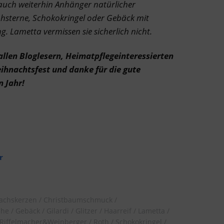
s auch weiterhin Anhänger natürlicher
hsterne, Schokokringel oder Gebäck mit
. Lametta vermissen sie sicherlich nicht.
allen Bloglesern, Heimatpflegeinteressierten
eihnachtsfest und danke für die gute
n Jahr!
r
achskerzen
Christbaumschmuck
ihe
Gebäck
Gilardi
Glitzer
Haarreif
Lametta
Riffelmacher&Weinberger
Roth
Schokokringel