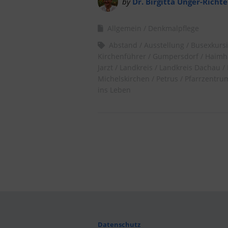
by
Dr. Birgitta Unger-Richte
Allgemein
Denkmalpflege
Abstand
Ausstellung
Busexkurs
Kirchenführer
Gumpersdorf
Haimh
Jarzt
Landkreis
Landkreis Dachau
Michelskirchen
Petrus
Pfarrzentru
ins Leben
Datenschutz