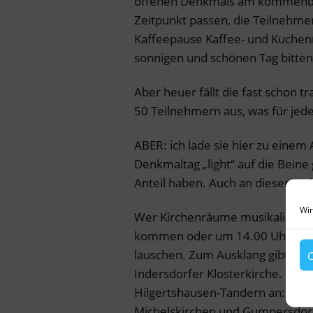
offenen Denkmals am kommenden
Zeitpunkt passen, die Teilnehmer
Kaffeepause Kaffee- und Kuche
sonnigen und schönen Tag bitten
Aber heuer fällt die fast schon t
50 Teilnehmern aus, was für jede
ABER: ich lade sie hier zu einem
Denkmaltag „light“ auf die Beine
Anteil haben. Auch an dieser Stel
Wir
Wer Kirchenräume musikalisch e
kommen oder um 14.00 Uhr der M
lauschen. Zum Ausklang gibt es a
C
Indersdorfer Klosterkirche. Führ
Hilgertshausen-Tandern an: von 
Michelskirchen und Gumpersdorf d