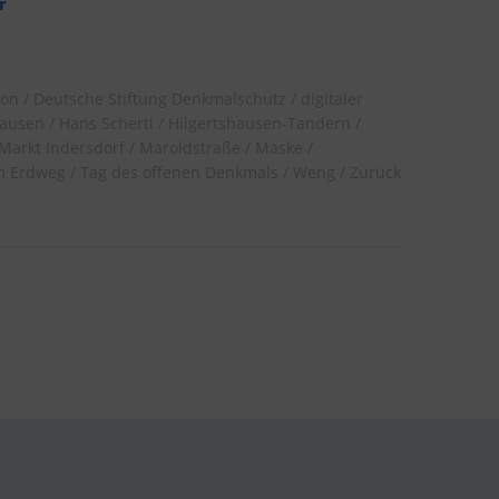
r
ion
Deutsche Stiftung Denkmalschutz
digitaler
ausen
Hans Schertl
Hilgertshausen-Tandern
Markt Indersdorf
Maroldstraße
Maske
m Erdweg
Tag des offenen Denkmals
Weng
Zurück