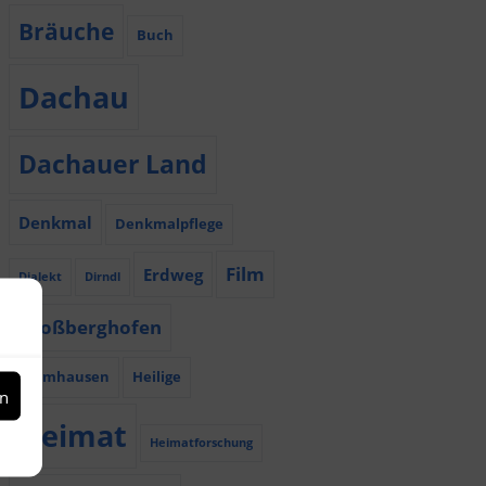
Bräuche
Buch
Dachau
Dachauer Land
Denkmal
Denkmalpflege
Film
Erdweg
Dialekt
Dirndl
Großberghofen
Haimhausen
Heilige
en
Heimat
Heimatforschung