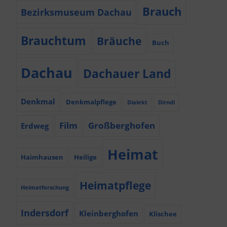
Brauch
Bezirksmuseum Dachau
Brauchtum
Bräuche
Buch
Dachau
Dachauer Land
Denkmal
Denkmalpflege
Dialekt
Dirndl
Film
Großberghofen
Erdweg
Heimat
Haimhausen
Heilige
Heimatpflege
Heimatforschung
Indersdorf
Kleinberghofen
Klischee