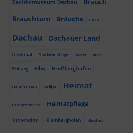
Brauch
Bezirksmuseum Dachau
Brauchtum
Bräuche
Buch
Dachau
Dachauer Land
Denkmal
Denkmalpflege
Dialekt
Dirndl
Film
Großberghofen
Erdweg
Heimat
Haimhausen
Heilige
Heimatpflege
Heimatforschung
Indersdorf
Kleinberghofen
Klischee