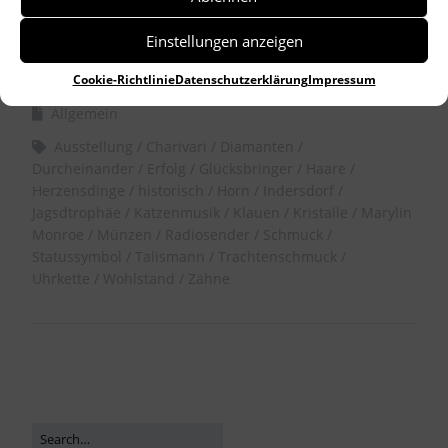
Einstellungen anzeigen
by
Dr. Birgitta Unger-Richter
Cookie-Richtlinie
Datenschutzerklärung
Impressum
Allgemein
Ausstellung
Charivari
Diamanten
Durcheinander
Erfolg
Glücksbringer
Haare
Herzensdinge
historisch
Horn
Indersdorf
Jagsdtrophäe
Katzenmusik
Klauen
Kristalle
Marylin
Monroe
Münzen
Radiosender
Schmuck
Statussymbol
Talismann
Trachtenschmuck
Uhrkette
Wohlstand
Zähne