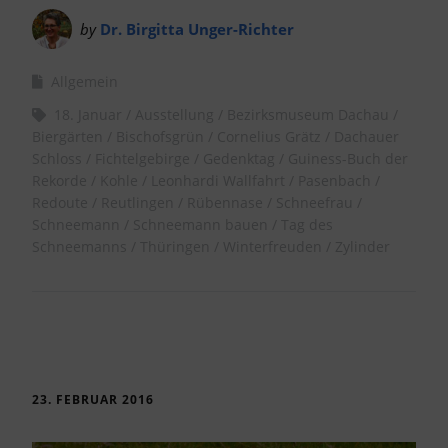
by
Dr. Birgitta Unger-Richter
Allgemein
18. Januar
Ausstellung
Bezirksmuseum Dachau
Biergärten
Bischofsgrün
Cornelius Grätz
Dachauer
Schloss
Fichtelgebirge
Gedenktag
Guiness-Buch der
Rekorde
Kohle
Leonhardi Wallfahrt
Pasenbach
Redoute
Reutlingen
Rübennase
Schneefrau
Schneemann
Schneemann bauen
Tag des
Schneemanns
Thüringen
Winterfreuden
Zylinder
23. FEBRUAR 2016