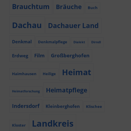
Brauchtum
Bräuche
Buch
Dachau
Dachauer Land
Denkmal
Denkmalpflege
Dialekt
Dirndl
Film
Großberghofen
Erdweg
Heimat
Haimhausen
Heilige
Heimatpflege
Heimatforschung
Indersdorf
Kleinberghofen
Klischee
Landkreis
Kloster