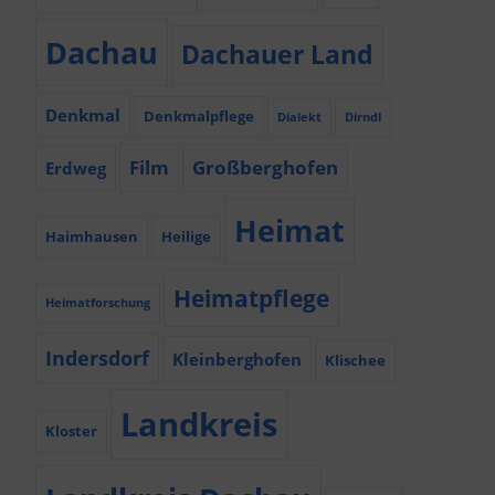
Dachau
Dachauer Land
Denkmal
Denkmalpflege
Dialekt
Dirndl
Film
Großberghofen
Erdweg
Heimat
Haimhausen
Heilige
Heimatpflege
Heimatforschung
Indersdorf
Kleinberghofen
Klischee
Landkreis
Kloster