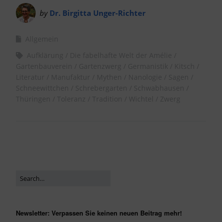
by
Dr. Birgitta Unger-Richter
Allgemein
Aufklärung
Die fabelhafte Welt der Amélie
Gartenbauverein
Gartenzwerg
Germanistik
Kitsch
Literatur
Manufaktur
Mythen
Nanologie
Sagen
Schneewittchen
Schrebergarten
Schwabhausen
Thüringen
Toleranz
Tradition
Wichtel
Zwerg
Newsletter: Verpassen Sie keinen neuen Beitrag mehr!