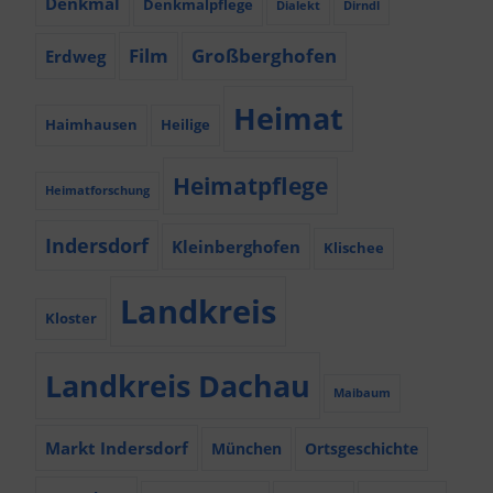
Denkmal
Denkmalpflege
Dialekt
Dirndl
Film
Großberghofen
Erdweg
Heimat
Haimhausen
Heilige
Heimatpflege
Heimatforschung
Indersdorf
Kleinberghofen
Klischee
Landkreis
Kloster
Landkreis Dachau
Maibaum
Markt Indersdorf
München
Ortsgeschichte