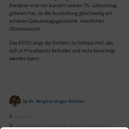
Riederer erst vor kurzem seinen 75. Geburtstag
gefeiert hat, ist die Ausstellung gleichzeitig ein
schönes Geburtstagsgeschenk. Herzlichen
Glückwunsch!
Das FOTO zeigt die Einfahrt zu Schloss Hof, das
sich in Privatbesitz befindet und nicht besichtigt
werden kann.
by
Dr. Birgitta Unger-Richter
Allgemein
Altomünster
Ausstellung
Bayern
Eisenhofen