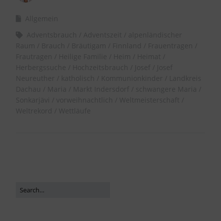
Allgemein
Adventsbrauch
Adventszeit
alpenländischer
Raum
Brauch
Bräutigam
Finnland
Frauentragen
Frautragen
Heilige Familie
Heim
Heimat
Herbergssuche
Hochzeitsbrauch
Josef
Josef
Neureuther
katholisch
Kommunionkinder
Landkreis
Dachau
Maria
Markt Indersdorf
schwangere Maria
Sonkarjävi
vorweihnachtlich
Weltmeisterschaft
Weltrekord
Wettläufe