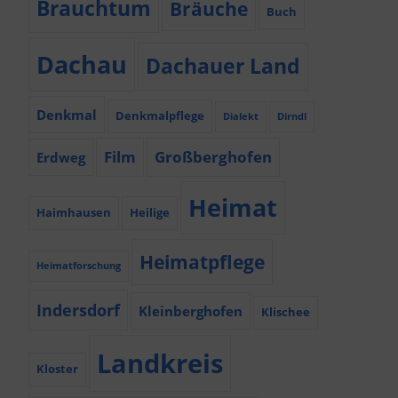
Brauchtum
Bräuche
Buch
Dachau
Dachauer Land
Denkmal
Denkmalpflege
Dialekt
Dirndl
Film
Großberghofen
Erdweg
Heimat
Haimhausen
Heilige
Heimatpflege
Heimatforschung
Indersdorf
Kleinberghofen
Klischee
Landkreis
Kloster