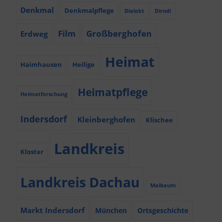
Denkmal
Denkmalpflege
Dialekt
Dirndl
Film
Großberghofen
Erdweg
Heimat
Haimhausen
Heilige
Heimatpflege
Heimatforschung
Indersdorf
Kleinberghofen
Klischee
Landkreis
Kloster
Landkreis Dachau
Maibaum
Markt Indersdorf
München
Ortsgeschichte