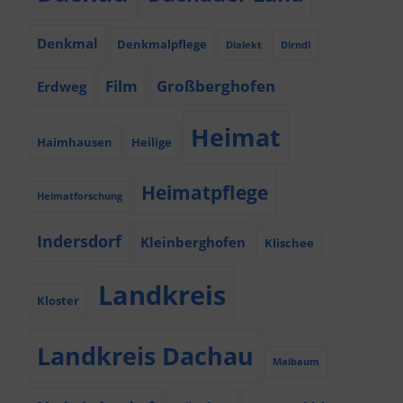
Denkmal
Denkmalpflege
Dialekt
Dirndl
Film
Großberghofen
Erdweg
Heimat
Haimhausen
Heilige
Heimatpflege
Heimatforschung
Indersdorf
Kleinberghofen
Klischee
Landkreis
Kloster
Landkreis Dachau
Maibaum