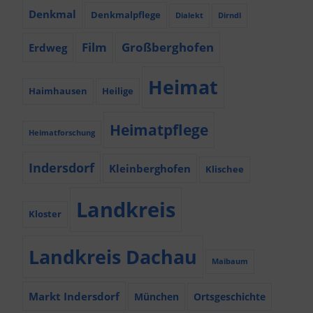
Denkmal
Denkmalpflege
Dialekt
Dirndl
Film
Großberghofen
Erdweg
Heimat
Haimhausen
Heilige
Heimatpflege
Heimatforschung
Indersdorf
Kleinberghofen
Klischee
Landkreis
Kloster
Landkreis Dachau
Maibaum
Markt Indersdorf
München
Ortsgeschichte