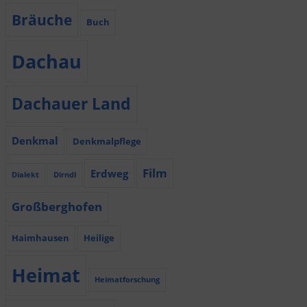
Bräuche
Buch
Dachau
Dachauer Land
Denkmal
Denkmalpflege
Film
Erdweg
Dialekt
Dirndl
Großberghofen
Haimhausen
Heilige
Heimat
Heimatforschung