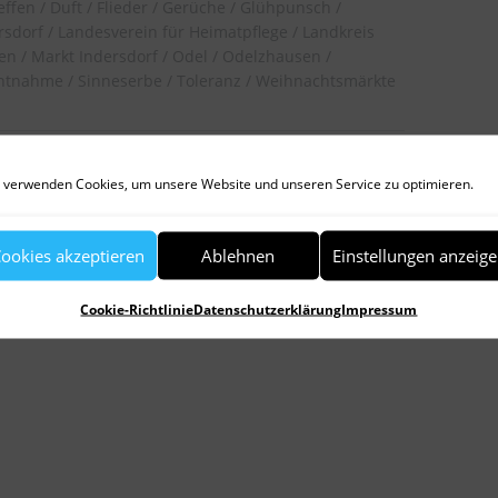
effen
Duft
Flieder
Gerüche
Glühpunsch
rsdorf
Landesverein für Heimatpflege
Landkreis
en
Markt Indersdorf
Odel
Odelzhausen
chtnahme
Sinneserbe
Toleranz
Weihnachtsmärkte
 verwenden Cookies, um unsere Website und unseren Service zu optimieren.
Ein Kamel, ein erwartungsvoller Hochzeiter
und ein prämiertes Wirtshaus
ookies akzeptieren
Ablehnen
Einstellungen anzeig
Cookie-Richtlinie
Datenschutzerklärung
Impressum