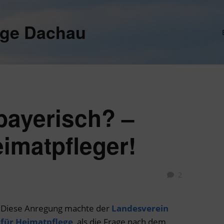
ege Dachau
bayerisch? –
imatpfleger!
2
Diese Anregung machte der
Landesverein
für Heimatpflege
, als die Frage nach dem