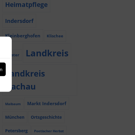
Heimatpflege
Indersdorf
Kleinberghofen
Klischee
Landkreis
Kloster
en
Landkreis
Dachau
Markt Indersdorf
Maibaum
München
Ortsgeschichte
Petersberg
Poetischer Herbst