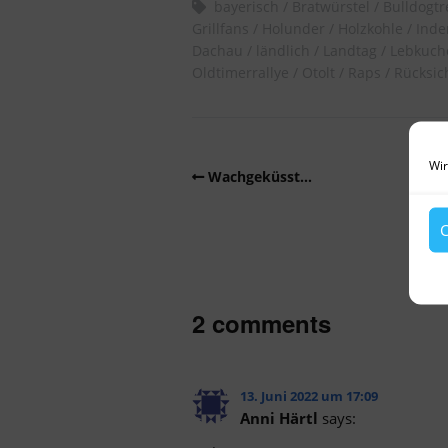
bayerisch
Bratwürstel
Bulldogtr
Grillfans
Holunder
Holzkohle
Inde
Dachau
ländlich
Landtag
Lebkuch
Oldtimerrallye
Otolt
Raps
Rücksi
Wir
Wachgeküsst…
C
2 comments
13. Juni 2022 um 17:09
Anni Härtl
says: