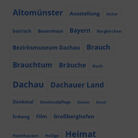
Altomünster
Ausstellung
Autor
Bayern
bairisch
Bauernhaus
Bergkirchen
Brauch
Bezirksmuseum Dachau
Brauchtum
Bräuche
Buch
Dachau
Dachauer Land
Denkmal
Denkmalpflege
Dialekt
Dirndl
Film
Großberghofen
Erdweg
Heimat
Haimhausen
Heilige