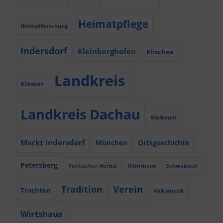
Heimatpflege
Heimatforschung
Indersdorf
Kleinberghofen
Klischee
Landkreis
Kloster
Landkreis Dachau
Maibaum
Markt Indersdorf
München
Ortsgeschichte
Petersberg
Poetischer Herbst
Röhrmoos
Schwäbisch
Tradition
Verein
Trachten
Volksmusik
Wirtshaus