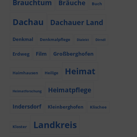
Brauchtum
Bräuche
Buch
Dachau
Dachauer Land
Denkmal
Denkmalpflege
Dialekt
Dirndl
Film
Großberghofen
Erdweg
Heimat
Haimhausen
Heilige
Heimatpflege
Heimatforschung
Indersdorf
Kleinberghofen
Klischee
Landkreis
Kloster