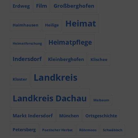
Film
Großberghofen
Erdweg
Heimat
Haimhausen
Heilige
Heimatpflege
Heimatforschung
Indersdorf
Kleinberghofen
Klischee
Landkreis
Kloster
Landkreis Dachau
Maibaum
Markt Indersdorf
München
Ortsgeschichte
Petersberg
Poetischer Herbst
Röhrmoos
Schwäbisch