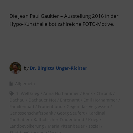
Die Jean Paul Gaultier – Ausstellung 2016 in der
Hypo-Kunsthalle bot zahlreiche FOTO-Motive.
by
Dr. Birgitta Unger-Richter
Allgemein
1. Weltkrieg
Anna Hörhammer
Bank
Chronik
Dachau
Dachauer Not
Ehrenamt
Emil Hörhammer
Familienbad
Frauenbund
Gegen das Vergessen
Genossenschaftsbank
Georg Seufert
Kardinal
Faulhaber
Katholischer Frauenbund
Krieg
Landbevölkerung
Maria Pitzenbauer
sozial
Stadtbevölkerung
Verein