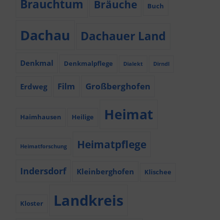
Brauchtum
Bräuche
Buch
Dachau
Dachauer Land
Denkmal
Denkmalpflege
Dialekt
Dirndl
Film
Großberghofen
Erdweg
Heimat
Haimhausen
Heilige
Heimatpflege
Heimatforschung
Indersdorf
Kleinberghofen
Klischee
Landkreis
Kloster