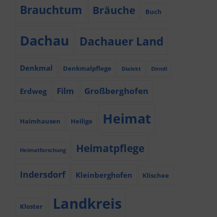
Brauchtum
Bräuche
Buch
Dachau
Dachauer Land
Denkmal
Denkmalpflege
Dialekt
Dirndl
Film
Großberghofen
Erdweg
Heimat
Haimhausen
Heilige
Heimatpflege
Heimatforschung
Indersdorf
Kleinberghofen
Klischee
Landkreis
Kloster