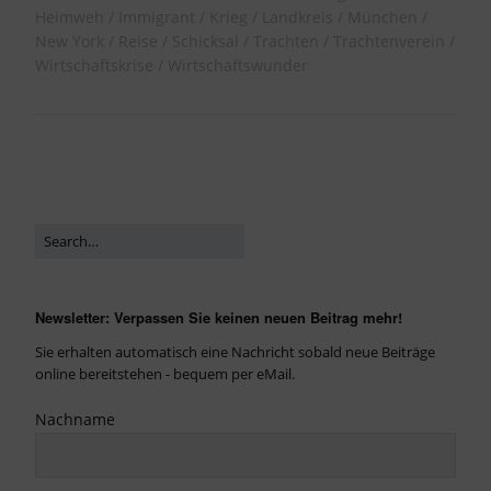
Heimweh
Immigrant
Krieg
Landkreis
München
New York
Reise
Schicksal
Trachten
Trachtenverein
Wirtschaftskrise
Wirtschaftswunder
Newsletter: Verpassen Sie keinen neuen Beitrag mehr!
Sie erhalten automatisch eine Nachricht sobald neue Beiträge
online bereitstehen - bequem per eMail.
Nachname