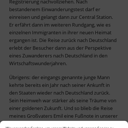
Registrierung nachvollziehen. Nach
bestandenem Einwanderungstest darf er
einreisen und gelangt dann zur Central Station.
Er erfährt dann im weiteren Rundgang, wie es
einzelnen Immigranten in ihrer neuen Heimat
ergangen ist. Die Reise zurück nach Deutschland
erlebt der Besucher dann aus der Perspektive
eines Zuwanderers nach Deutschland in den
Wirtschaftswunderjahren.
Übrigens: der eingangs genannte junge Mann
kehrte bereits ein Jahr nach seiner Ankunft in
den Staaten wieder nach Deutschland zurück.
Sein Heimweh war stärker als seine Träume von
einer goldenen Zukunft. Und so blieb die Reise
meines Großvaters Emil eine Fußnote in unserer
Familiengeschichte. Immerhin war sie der