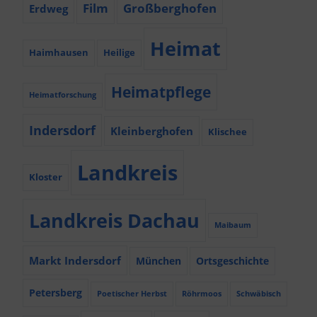
Film
Großberghofen
Erdweg
Heimat
Haimhausen
Heilige
Heimatpflege
Heimatforschung
Indersdorf
Kleinberghofen
Klischee
Landkreis
Kloster
Landkreis Dachau
Maibaum
Markt Indersdorf
München
Ortsgeschichte
Petersberg
Poetischer Herbst
Röhrmoos
Schwäbisch