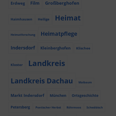
Film
Großberghofen
Erdweg
Heimat
Haimhausen
Heilige
Heimatpflege
Heimatforschung
Indersdorf
Kleinberghofen
Klischee
Landkreis
Kloster
Landkreis Dachau
Maibaum
Markt Indersdorf
München
Ortsgeschichte
Petersberg
Poetischer Herbst
Röhrmoos
Schwäbisch