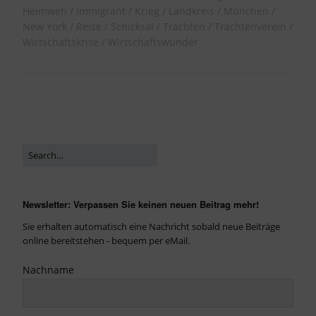
Heimweh
Immigrant
Krieg
Landkreis
München
New York
Reise
Schicksal
Trachten
Trachtenverein
Wirtschaftskrise
Wirtschaftswunder
Newsletter: Verpassen Sie keinen neuen Beitrag mehr!
Sie erhalten automatisch eine Nachricht sobald neue Beiträge
online bereitstehen - bequem per eMail.
Nachname