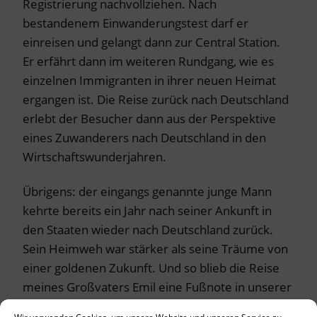
Registrierung nachvollziehen. Nach
bestandenem Einwanderungstest darf er
einreisen und gelangt dann zur Central Station.
Er erfährt dann im weiteren Rundgang, wie es
einzelnen Immigranten in ihrer neuen Heimat
ergangen ist. Die Reise zurück nach Deutschland
erlebt der Besucher dann aus der Perspektive
eines Zuwanderers nach Deutschland in den
Wirtschaftswunderjahren.
Übrigens: der eingangs genannte junge Mann
kehrte bereits ein Jahr nach seiner Ankunft in
den Staaten wieder nach Deutschland zurück.
Sein Heimweh war stärker als seine Träume von
einer goldenen Zukunft. Und so blieb die Reise
meines Großvaters Emil eine Fußnote in unserer
Familiengeschichte. Immerhin war sie der