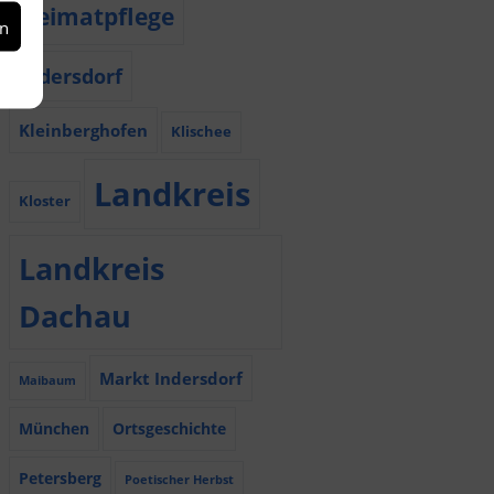
Heimatpflege
en
Indersdorf
Kleinberghofen
Klischee
Landkreis
Kloster
Landkreis
Dachau
Markt Indersdorf
Maibaum
München
Ortsgeschichte
Petersberg
Poetischer Herbst