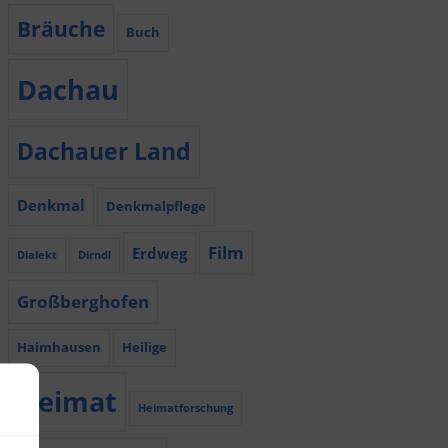
Bräuche
Buch
Dachau
Dachauer Land
Denkmal
Denkmalpflege
Film
Erdweg
Dialekt
Dirndl
Großberghofen
Haimhausen
Heilige
Heimat
Heimatforschung