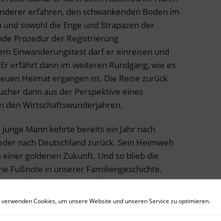
anderer erfahren, den schwankenden Boden im
n und sowohl die Enge und Strapazen der
nde Prozedur der Registrierung
em Einwanderungstest darf er einreisen und
. Er erfährt dann im weiteren Rundgang, wie es
neuen Heimat ergangen ist. Die Reise zurück
ucher dann aus der Perspektive eines
n den Wirtschaftswunderjahren.
 junge Mann kehrte bereits ein Jahr nach
ieder nach Deutschland zurück. Sein Heimweh
 einer goldenen Zukunft. Und so blieb die
ne Fußnote in unserer Familiengeschichte.
das Bremerhavener Auswanderermuseum zu
ärmstens empfehlen kann.
 verwenden Cookies, um unsere Website und unseren Service zu optimieren.