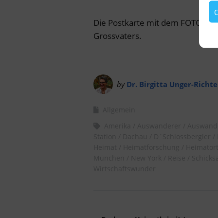
C
Die Postkarte mit dem FOTO der
Grossvaters.
by
Dr. Birgitta Unger-Richte
Allgemein
Amerika
Auswanderer
Auswand
Station
Dachau
D´Schlossbergler
Heimat
Heimatforschung
Heimator
München
New York
Reise
Schicks
Wirtschaftswunder