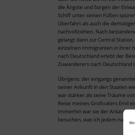
die Ängste und Sorgen der Einw
Schiff unter seinen Füßen spüre
Überfahrt als auch die demütige
nachvollziehen. Nach bestanden
gelangt dann zur Central Station
einzelnen Immigranten in ihrer 
nach Deutschland erlebt der Bes
Zuwanderers nach Deutschland i
Übrigens: der eingangs genannte
seiner Ankunft in den Staaten w
war stärker als seine Träume von
Reise meines Großvaters Emil ei
Immerhin war sie der Anlass 
besuchen, was ich jedem nur w
Wir