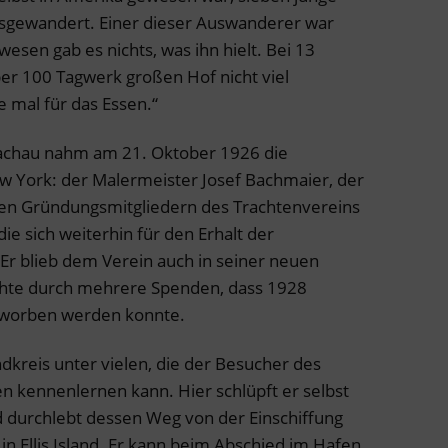
sgewandert. Einer dieser Auswanderer war
esen gab es nichts, was ihn hielt. Bei 13
r 100 Tagwerk großen Hof nicht viel
 mal für das Essen.“
achau nahm am 21. Oktober 1926 die
York: der Malermeister Josef Bachmaier, der
den Gründungsmitgliedern des Trachtenvereins
die sich weiterhin für den Erhalt der
 Er blieb dem Verein auch in seiner neuen
hte durch mehrere Spenden, dass 1928
erworben werden konnte.
dkreis unter vielen, die der Besucher des
ennenlernen kann. Hier schlüpft er selbst
d durchlebt dessen Weg von der Einschiffung
 in Ellis Island. Er kann beim Abschied im Hafen