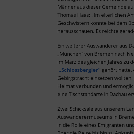
Männer aus dieser Gemeinde au
Thomas Haas: „Im elterlichen Anw
Geschwistern konnte bei dem übe
herausschauen. Es reichte gerade
Ein weiterer Auswanderer aus D
„München“ von Bremen nach New 
im März des gleichen Jahres zu 
„Schlossbergler“
gehört hatte, 
Gebirgstracht einsetzen wollten.
Heimat verbunden und ermöglic
eine Tischstandarte in Dachau 
Zwei Schicksale aus unserem Lan
Auswanderermuseums in Bremen k
in die Rolle eines Emigranten un
über die Reise bis hin zu Ankunft