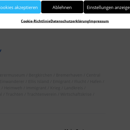
ookies akzeptieren
Ablehnen
Einstellungen anzeig
 New York befand sich im Nachlass meines
Cookie-Richtlinie
Datenschutzerklärung
Impressum
r
erermuseum
Bergkirchen
Bremerhaven
Central
Einwanderer
Ellis Island
Emigrant
Flucht
Hafen
t
Heimweh
Immigrant
Krieg
Landkreis
al
Trachten
Trachtenverein
Wirtschaftskrise