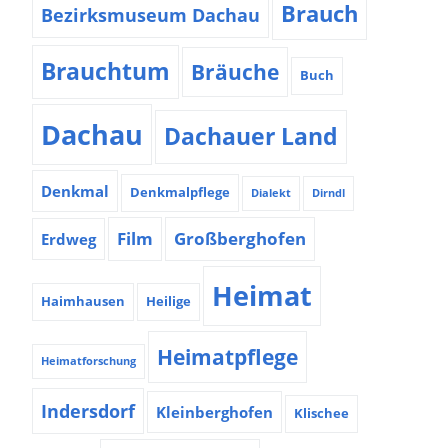
Brauch
Bezirksmuseum Dachau
Brauchtum
Bräuche
Buch
Dachau
Dachauer Land
Denkmal
Denkmalpflege
Dialekt
Dirndl
Film
Großberghofen
Erdweg
Heimat
Haimhausen
Heilige
Heimatpflege
Heimatforschung
Indersdorf
Kleinberghofen
Klischee