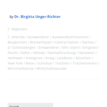
by
Dr. Birgitta Unger-Richter
Allgemein
Amerika
Auswanderer
Auswanderermuseum
Bergkirchen
Bremerhaven
Central Station
Dachau
D´Schlossbergler
Einwanderer
Ellis Island
Emigrant
Flucht
Hafen
Heimat
Heimatforschung
Heimatort
Heimweh
Immigrant
Krieg
Landkreis
München
New York
Reise
Schicksal
Trachten
Trachtenverein
Wirtschaftskrise
Wirtschaftswunder