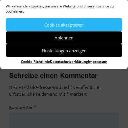
Weihnachtspätzchen
Weißwürste
Wurstsalat
Wir verwenden Cookies, um unsere Website und unseren Service zu
optimieren.
Cookies akzeptieren
Ist Mary Poppins eine
Mittsommer-Blues
Ablehnen
Schirmherrin?
Einstellungen anzeigen
Cookie-Richtlinie
Datenschutzerklärung
Impressum
Schreibe einen Kommentar
Deine E-Mail-Adresse wird nicht veröffentlicht.
Erforderliche Felder sind mit
*
markiert
Kommentar
*