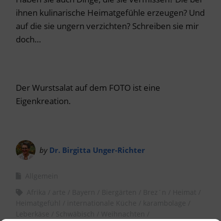
ihnen kulinarische Heimatgefühle erzeugen? Und
auf die sie ungern verzichten? Schreiben sie mir
doch…
Der Wurstsalat auf dem FOTO ist eine
Eigenkreation.
by
Dr. Birgitta Unger-Richter
Allgemein
Afrika
arte
Bayern
Biergärten
Brez´n
Heimat
Heimatgefühl
internationale Küche
karambolage
Leberkäse
Schwäbisch
Weihnachten