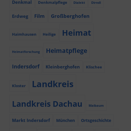
Denkmal
Denkmalpflege
Dialekt
Dirndl
Film
Großberghofen
Erdweg
Heimat
Haimhausen
Heilige
Heimatpflege
Heimatforschung
Indersdorf
Kleinberghofen
Klischee
Landkreis
Kloster
Landkreis Dachau
Maibaum
Markt Indersdorf
München
Ortsgeschichte