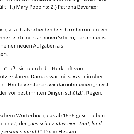
llt: 1.) Mary Poppins; 2.) Patrona Bavariæ;
lich, als ich als scheidende Schirmherrin um ein
nerte ich mich an einen Schirm, den mir einst
 meiner neuen Aufgaben als
nen.
m“ läßt sich durch die Herkunft vom
utz erklären. Damals war mit
scirm
„ein über
int. Heute verstehen wir darunter einen „meist
der vor bestimmten Dingen schützt“. Regen,
schem Wörterbuch, das ab 1838 geschrieben
tronus“, der
„den schutz über eine stadt, land
e personen ausübt“
. Die in Hessen