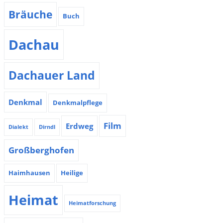
Bräuche
Buch
Dachau
Dachauer Land
Denkmal
Denkmalpflege
Film
Erdweg
Dialekt
Dirndl
Großberghofen
Haimhausen
Heilige
Heimat
Heimatforschung