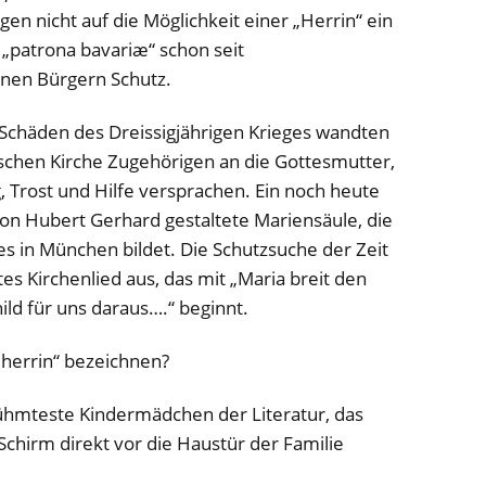
n nicht auf die Möglichkeit einer „Herrin“ ein
e „patrona bavariæ“ schon seit
nen Bürgern Schutz.
chäden des Dreissigjährigen Krieges wandten
ischen Kirche Zugehörigen an die Gottesmutter
,
g, Trost und Hilfe versprachen. Ein noch heute
 von Hubert Gerhard gestaltete Mariensäule, die
es in München bildet.
Die Schutzsuche der Zeit
s Kirchenlied aus, das mit „Maria breit den
ld für uns daraus….“ beginnt.
herrin“ bezeichnen?
ühmteste Kindermädchen der Literatur, das
chirm direkt vor die Haustür der Familie