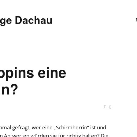
ege Dachau
ppins eine
in?
0
nmal gefragt, wer eine „Schirmherrin“ ist und
n Antworten würden sie für richtig halten? Die