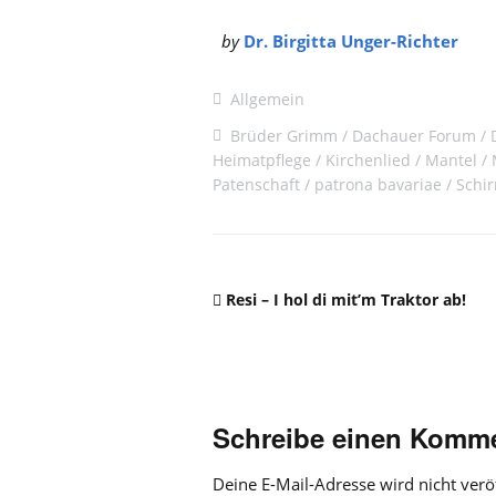
by
Dr. Birgitta Unger-Richter
Allgemein
Brüder Grimm
Dachauer Forum
Heimatpflege
Kirchenlied
Mantel
Patenschaft
patrona bavariae
Schi
Resi – I hol di mit’m Traktor ab!
Schreibe einen Komm
Deine E-Mail-Adresse wird nicht veröf