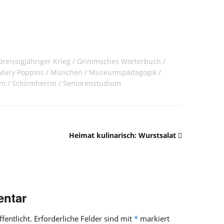
Dreissigjähriger Krieg
Grimmsches Wörterbuch
Mary Poppins
München
Museumspädagogik
rm
Schirmherrin
Seniorenstudium
Heimat kulinarisch: Wurstsalat
entar
fentlicht.
Erforderliche Felder sind mit
*
markiert