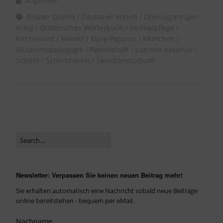
Allgemein
Brüder Grimm
Dachauer Forum
Dreissigjähriger
Krieg
Grimmsches Wörterbuch
Heimatpflege
Kirchenlied
Mantel
Mary Poppins
München
Museumspädagogik
Patenschaft
patrona bavariae
Schirm
Schirmherrin
Seniorenstudium
Newsletter: Verpassen Sie keinen neuen Beitrag mehr!
Sie erhalten automatisch eine Nachricht sobald neue Beiträge
online bereitstehen - bequem per eMail.
Nachname