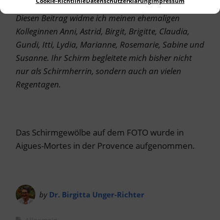
Cookie-Richtlinie
Datenschutzerklärung
Impressum
Diesen Beitrag widme ich meinen ehemaligen
Kolleginnen Anni, Astrid, Birgit, Brigitte, Claudia,
Gundi, Itti, Lydia, Marianne, Rosemarie, Sabine und
Susanne. Ihr Schirm begleitete mich bisher nicht
nur als Schirmherrin, sondern auch an vielen
Regentagen.
Das Schirmgewölbe auf dem FOTO wurde in
Aigues-Mortes in der Provence aufgenommen.
by
Dr. Birgitta Unger-Richter