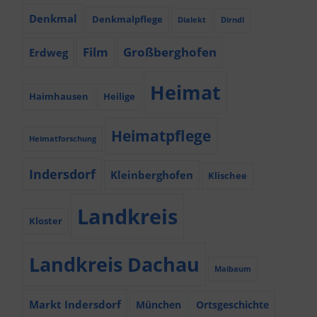
Denkmal
Denkmalpflege
Dialekt
Dirndl
Film
Großberghofen
Erdweg
Heimat
Haimhausen
Heilige
Heimatpflege
Heimatforschung
Indersdorf
Kleinberghofen
Klischee
Landkreis
Kloster
Landkreis Dachau
Maibaum
Markt Indersdorf
München
Ortsgeschichte