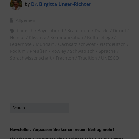
by
Dr. Birgitta Unger-Richter
Allgemein
bairisch
Bayernbund
Brauchtum
Dialekt
Dirndl
Heimat
Klischee
Kommunikation
Kulturpflege
Lederhose
Mundart
Oachkatzlschwoaf
Plattdeutsch
Podium
Preußen
Rowley
Schwäbisch
Sprache
Sprachwissenschaft
Trachten
Tradition
UNESCO
Newsletter: Verpassen Sie keinen neuen Beitrag mehr!
Sie erhalten automatisch eine Nachricht sobald neue Beiträge