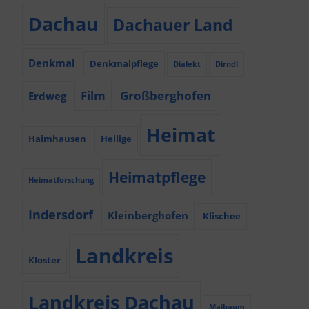
Dachau
Dachauer Land
Denkmal
Denkmalpflege
Dialekt
Dirndl
Film
Großberghofen
Erdweg
Heimat
Haimhausen
Heilige
Heimatpflege
Heimatforschung
Indersdorf
Kleinberghofen
Klischee
Landkreis
Kloster
Landkreis Dachau
Maibaum