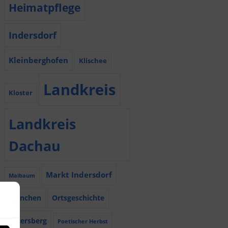
Heimatpflege
Indersdorf
Kleinberghofen
Klischee
Landkreis
Kloster
Landkreis
Dachau
Markt Indersdorf
Maibaum
München
Ortsgeschichte
Petersberg
Poetischer Herbst