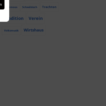
en
Trachten
Röhrmoos
Schwäbisch
Tradition
Verein
Wirtshaus
Volksmusik