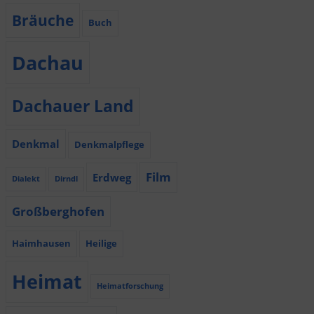
Bräuche
Buch
Dachau
Dachauer Land
Denkmal
Denkmalpflege
Film
Erdweg
Dialekt
Dirndl
Großberghofen
Haimhausen
Heilige
Heimat
Heimatforschung