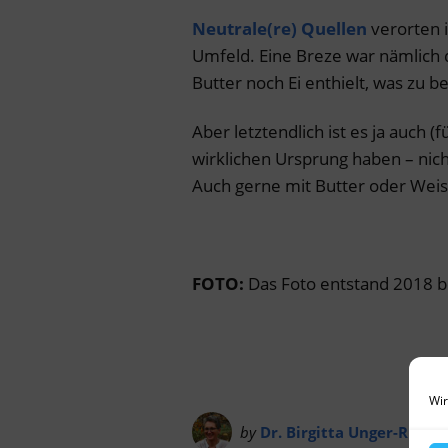
Neutrale(re) Quellen
verorten i
Umfeld. Eine Breze war nämlich d
Butter noch Ei enthielt, was zu 
Aber letztendlich ist es ja auch (
wirklichen Ursprung haben – nicht
Auch gerne mit Butter oder Wei
FOTO:
Das Foto entstand 2018 b
Wir
by
Dr. Birgitta Unger-Richte