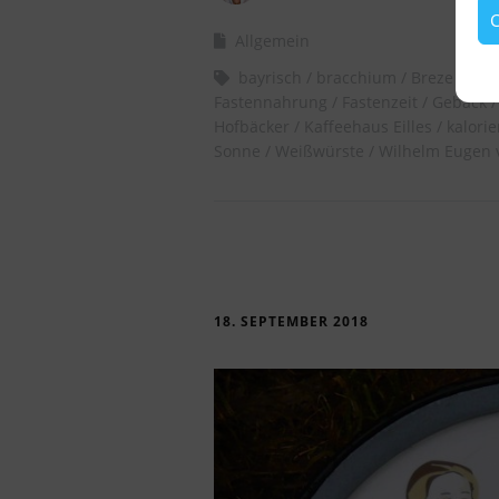
C
Allgemein
bayrisch
bracchium
Breze
Brez
Fastennahrung
Fastenzeit
Gebäck
Hofbäcker
Kaffeehaus Eilles
kalori
Sonne
Weißwürste
Wilhelm Eugen 
18. SEPTEMBER 2018