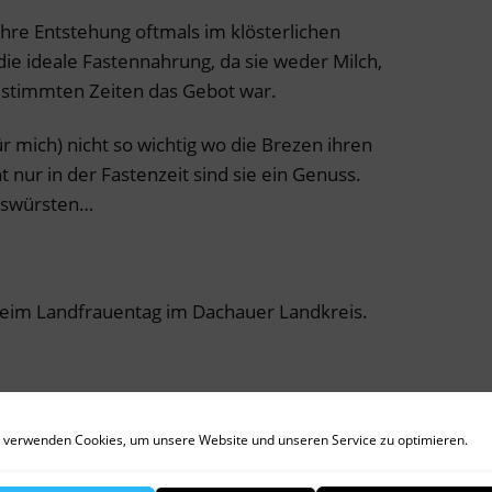
hre Entstehung oftmals im klösterlichen
ie ideale Fastennahrung, da sie weder Milch,
bestimmten Zeiten das Gebot war.
für mich) nicht so wichtig wo die Brezen ihren
 nur in der Fastenzeit sind sie ein Genuss.
sswürsten…
eim Landfrauentag im Dachauer Landkreis.
 verwenden Cookies, um unsere Website und unseren Service zu optimieren.
r