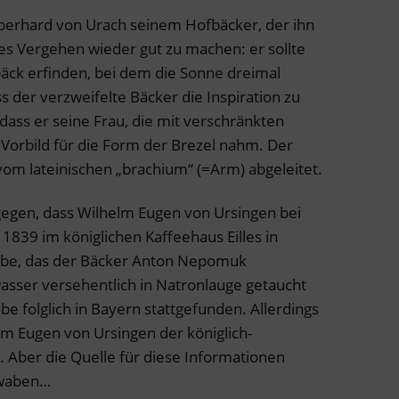
Eberhard von Urach seinem Hofbäcker, der ihn
es Vergehen wieder gut zu machen: er sollte
bäck erfinden, bei dem die Sonne dreimal
ss der verzweifelte Bäcker die Inspiration zu
ass er seine Frau, die mit verschränkten
Vorbild für die Form der Brezel nahm. Der
om lateinischen „brachium“ (=Arm) abgeleitet.
ngegen, dass Wilhelm Eugen von Ursingen bei
839 im königlichen Kaffeehaus Eilles in
abe, das der Bäcker Anton Nepomuk
asser versehentlich in Natronlauge getaucht
be folglich in Bayern stattgefunden. Allerdings
lm Eugen von Ursingen der königlich-
Aber die Quelle für diese Informationen
hwaben…