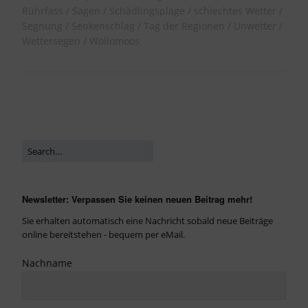
Rührfass
Sagen
Schädlingsplage
schlechtes Wetter
Segnung
Senkenschlag
Tag der Regionen
Unwetter
Wettersegen
Wollomoos
Newsletter: Verpassen Sie keinen neuen Beitrag mehr!
Sie erhalten automatisch eine Nachricht sobald neue Beiträge
online bereitstehen - bequem per eMail.
Nachname