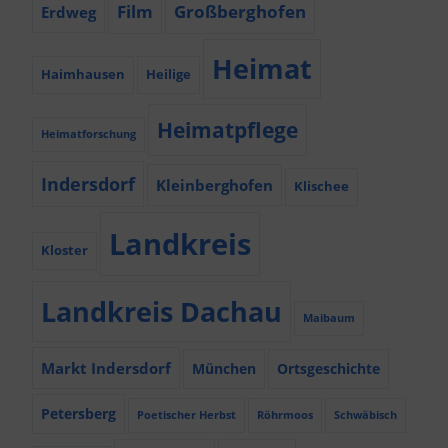
Film
Großberghofen
Erdweg
Heimat
Haimhausen
Heilige
Heimatpflege
Heimatforschung
Indersdorf
Kleinberghofen
Klischee
Landkreis
Kloster
Landkreis Dachau
Maibaum
Markt Indersdorf
München
Ortsgeschichte
Petersberg
Poetischer Herbst
Röhrmoos
Schwäbisch