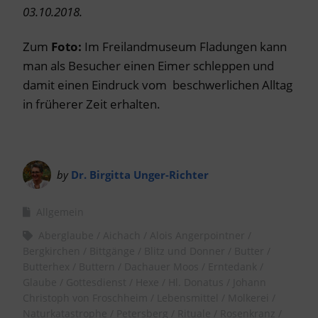
03.10.2018.
Zum
Foto:
Im Freilandmuseum Fladungen kann
man als Besucher einen Eimer schleppen und
damit einen Eindruck vom beschwerlichen Alltag
in früherer Zeit erhalten.
by
Dr. Birgitta Unger-Richter
Allgemein
Aberglaube
Aichach
Alois Angerpointner
Bergkirchen
Bittgänge
Blitz und Donner
Butter
Butterhex
Buttern
Dachauer Moos
Erntedank
Glaube
Gottesdienst
Hexe
Hl. Donatus
Johann
Christoph von Froschheim
Lebensmittel
Molkerei
Naturkatastrophe
Petersberg
Rituale
Rosenkranz