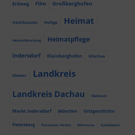
Film
Großberghofen
Erdweg
Heimat
Haimhausen
Heilige
Heimatpflege
Heimatforschung
Indersdorf
Kleinberghofen
Klischee
Landkreis
Kloster
Landkreis Dachau
Maibaum
Markt Indersdorf
München
Ortsgeschichte
Petersberg
Poetischer Herbst
Röhrmoos
Schwäbisch