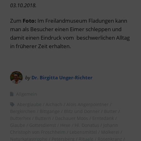
03.10.2018.
Zum
Foto:
Im Freilandmuseum Fladungen kann
man als Besucher einen Eimer schleppen und
damit einen Eindruck vom beschwerlichen Alltag
in früherer Zeit erhalten.
by
Dr. Birgitta Unger-Richter
Allgemein
Aberglaube
Aichach
Alois Angerpointner
Bergkirchen
Bittgänge
Blitz und Donner
Butter
Butterhex
Buttern
Dachauer Moos
Erntedank
Glaube
Gottesdienst
Hexe
Hl. Donatus
Johann
Christoph von Froschheim
Lebensmittel
Molkerei
Naturkatastrophe
Petersberg
Rituale
Rosenkranz