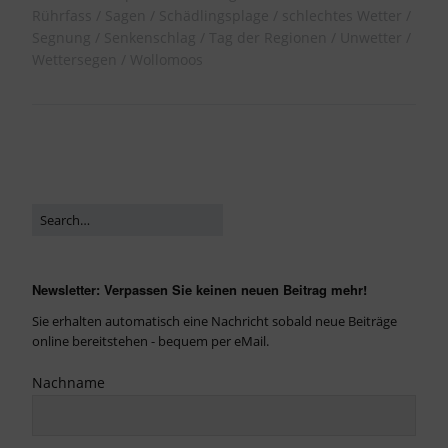
Rührfass
Sagen
Schädlingsplage
schlechtes Wetter
Segnung
Senkenschlag
Tag der Regionen
Unwetter
Wettersegen
Wollomoos
Newsletter: Verpassen Sie keinen neuen Beitrag mehr!
Sie erhalten automatisch eine Nachricht sobald neue Beiträge
online bereitstehen - bequem per eMail.
Nachname