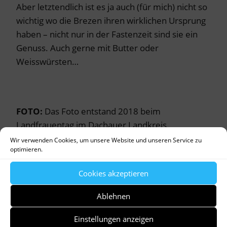
Aber letztendlich ist es ja auch (für mich) nicht so
wichtig wo die Brezen ihren wirklichen Ursprung
haben – nicht nur in der Fastenzeit sind sie ein
Genuss. Auch gerne mit Butter oder
Weisswürsten…
FOTO:
Das Foto entstand 2018 beim
Landfrauentag im Dachauer Landkreis.
Wir verwenden Cookies, um unsere Website und unseren Service zu
optimieren.
Cookies akzeptieren
Ablehnen
by
Dr. Birgitta Unger-Richter
Einstellungen anzeigen
Allgemein