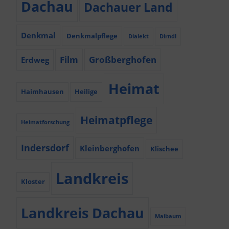
Dachau
Dachauer Land
Denkmal
Denkmalpflege
Dialekt
Dirndl
Film
Großberghofen
Erdweg
Heimat
Haimhausen
Heilige
Heimatpflege
Heimatforschung
Indersdorf
Kleinberghofen
Klischee
Landkreis
Kloster
Landkreis Dachau
Maibaum