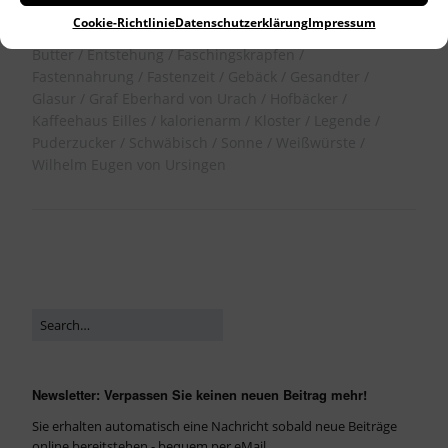
Cookie-Richtlinie
Datenschutzerklärung
Impressum
bayrisch
bracchium
Breze
Brezel
Brez´n
Butter
Entstehung
Faschingskrapfen
Fastennahrung
Fastenzeit
Gebäck
Gesandter
Glasur
Graf Eberhard von Urach
Hofbäcker
Kaffeehaus Eilles
kalorienarm
Kloster
Legende
Puderzucker
Schwäbisch
Sonne
Weißwürste
Wilhelm Eugen von Ursingen
Newsletter: Verpassen Sie keinen neuen Beitrag mehr!
Sie erhalten automatisch eine Nachricht sobald neue Beiträge
online bereitstehen - bequem per eMail.