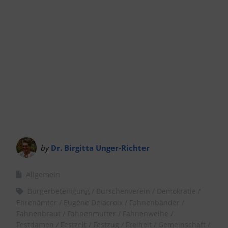
by
Dr. Birgitta Unger-Richter
Allgemein
Bürgerbeteiligung
Burschenverein
Demokratie
Ehrenämter
Eugène Delacroix
Fahnenbänder
Fahnenbraut
Fahnenmutter
Fahnenweihe
Festdamen
Festzelt
Festzug
Freiheit
Gemeinschaft