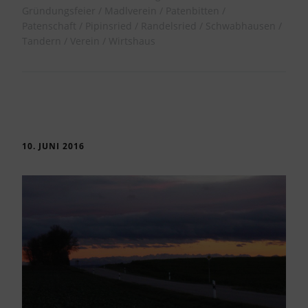
Gründungsfeier
Madlverein
Patenbitten
Patenschaft
Pipinsried
Randelsried
Schwabhausen
Tandern
Verein
Wirtshaus
10. JUNI 2016