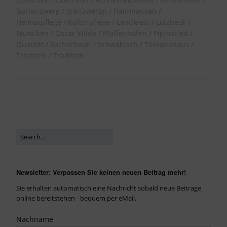
Gartenzwerg
grenzwertig
Haimhausen
Heimatpflege
Kulturpflege
Landkreis
Lotzbeck
München
Oscar Wilde
Pfaffenhofen
Pipinsried
Qualität
Sachschaun
Schwäbisch
Toskanahaus
Trachten
Tradition
Newsletter: Verpassen Sie keinen neuen Beitrag mehr!
Sie erhalten automatisch eine Nachricht sobald neue Beiträge
online bereitstehen - bequem per eMail.
Nachname