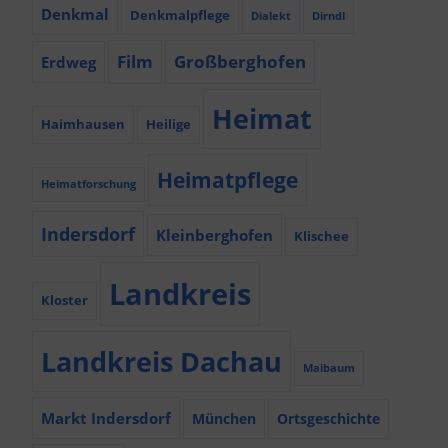
Denkmal
Denkmalpflege
Dialekt
Dirndl
Film
Großberghofen
Erdweg
Heimat
Haimhausen
Heilige
Heimatpflege
Heimatforschung
Indersdorf
Kleinberghofen
Klischee
Landkreis
Kloster
Landkreis Dachau
Maibaum
Markt Indersdorf
München
Ortsgeschichte