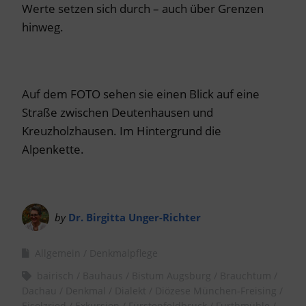
Werte setzen sich durch – auch über Grenzen
hinweg.
Auf dem FOTO sehen sie einen Blick auf eine
Straße zwischen Deutenhausen und
Kreuzholzhausen. Im Hintergrund die
Alpenkette.
by
Dr. Birgitta Unger-Richter
Allgemein
Denkmalpflege
bairisch
Bauhaus
Bistum Augsburg
Brauchtum
Dachau
Denkmal
Dialekt
Diözese München-Freising
Eisolzried
Exkursion
Fürstenfeldbruck
Furthmühle