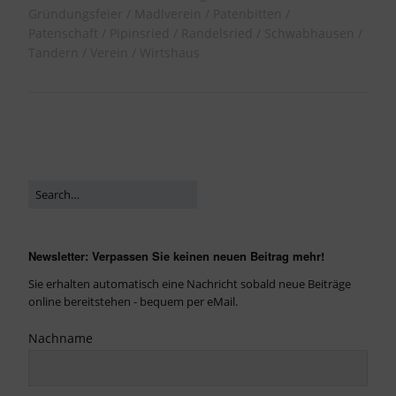
Gründungsfeier
Madlverein
Patenbitten
Patenschaft
Pipinsried
Randelsried
Schwabhausen
Tandern
Verein
Wirtshaus
Newsletter: Verpassen Sie keinen neuen Beitrag mehr!
Sie erhalten automatisch eine Nachricht sobald neue Beiträge
online bereitstehen - bequem per eMail.
Nachname