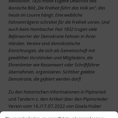
Revolution. 1820 malte Eugène Delacroix das
ikonische Bild „Die Freiheit führt das Volk an“, das
heute im Louvre hängt. Eine weibliche
Fahnenträgerin schreitet für die Freiheit voran. Und
auch beim Hambacher Fest 1832 trugen viele
Befürworter der Demokratie Fahnen in ihren
Händen. Vereine sind demokratische
Einrichtungen, die sich als Gemeinschaft mit
gewählten Vorständen und Mitgliedern, die
Ehrenämter wie Kassenwart oder Schriftführer
übernehmen, organisieren. Sichtbar gelebte
Demokratie, die gefeiert werden darf!
Zu den historischen Informationen in Pipinsried
und Tandern s. den Artikel über den Pipinsrieder
Verein vom 16./17.07.2022 von Gisela Huber
„Fahnenweihe neu aufgerollt“ in den Dachauer