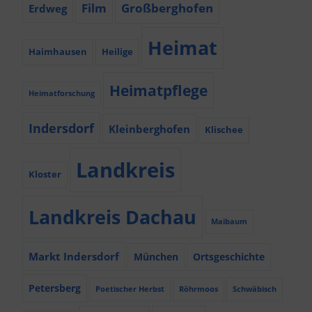
Film
Großberghofen
Erdweg
Heimat
Haimhausen
Heilige
Heimatpflege
Heimatforschung
Indersdorf
Kleinberghofen
Klischee
Landkreis
Kloster
Landkreis Dachau
Maibaum
Markt Indersdorf
München
Ortsgeschichte
Petersberg
Poetischer Herbst
Röhrmoos
Schwäbisch