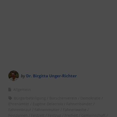
by
Dr. Birgitta Unger-Richter
Allgemein
Bürgerbeteiligung
Burschenverein
Demokratie
Ehrenämter
Eugène Delacroix
Fahnenbänder
Fahnenbraut
Fahnenmutter
Fahnenweihe
Festdamen
Festzelt
Festzug
Freiheit
Gemeinschaft