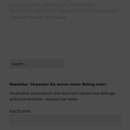
Gründungsfeier
Madlverein
Patenbitten
Patenschaft
Pipinsried
Randelsried
Schwabhausen
Tandern
Verein
Wirtshaus
Newsletter: Verpassen Sie keinen neuen Beitrag mehr!
Sie erhalten automatisch eine Nachricht sobald neue Beiträge
online bereitstehen - bequem per eMail.
Nachname