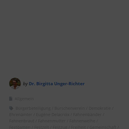
by
Dr. Birgitta Unger-Richter
Allgemein
Bürgerbeteiligung
Burschenverein
Demokratie
Ehrenämter
Eugène Delacroix
Fahnenbänder
Fahnenbraut
Fahnenmutter
Fahnenweihe
Festdamen
Festzelt
Festzug
Freiheit
Gemeinschaft