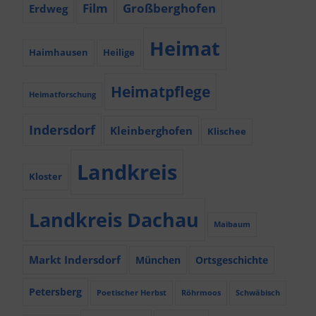
Film
Großberghofen
Erdweg
Heimat
Haimhausen
Heilige
Heimatpflege
Heimatforschung
Indersdorf
Kleinberghofen
Klischee
Landkreis
Kloster
Landkreis Dachau
Maibaum
Markt Indersdorf
München
Ortsgeschichte
Petersberg
Poetischer Herbst
Röhrmoos
Schwäbisch