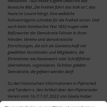
Revolution. 1820 malte Eugène Delacroix das
ikonische Bild „Die Freiheit führt das Volk an“, das
heute im Louvre hängt. Eine weibliche
Fahnenträgerin schreitet für die Freiheit voran. Und
auch beim Hambacher Fest 1832 trugen viele
Befürworter der Demokratie Fahnen in ihren
Händen. Vereine sind demokratische
Einrichtungen, die sich als Gemeinschaft mit
gewählten Vorständen und Mitgliedern, die
Ehrenämter wie Kassenwart oder Schriftführer
übernehmen, organisieren. Sichtbar gelebte
Demokratie, die gefeiert werden darf!
Zu den historischen Informationen in Pipinsried
und Tandern s. den Artikel über den Pipinsrieder
Verein vom 16./17.07.2022 von Gisela Huber
„Fahnenweihe neu aufgerollt“ in den Dachauer