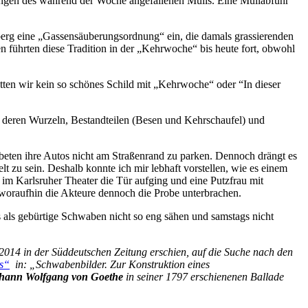
ngen des während der Woche angefallenen Mülls. Eine Müllabfuhr
rg eine „Gassensäuberungsordnung“ ein, die damals grassierenden
 führten diese Tradition in der „Kehrwoche“ bis heute fort, obwohl
tten wir kein so schönes Schild mit „Kehrwoche“ oder “In dieser
 deren Wurzeln, Bestandteilen (Besen und Kehrschaufel) und
ten ihre Autos nicht am Straßenrand zu parken. Dennoch drängt es
zu sein. Deshalb konnte ich mir lebhaft vorstellen, wie es einem
e im Karlsruher Theater die Tür aufging und eine Putzfrau mit
r, woraufhin die Akteure dennoch die Probe unterbrachen.
 als gebürtige Schwaben nicht so eng sähen und samstags nicht
r 2014 in der Süddeutschen Zeitung erschien, auf die Suche nach den
s“
in: „Schwabenbilder. Zur Konstruktion eines
hann Wolfgang von Goethe
in seiner 1797 erschienenen Ballade