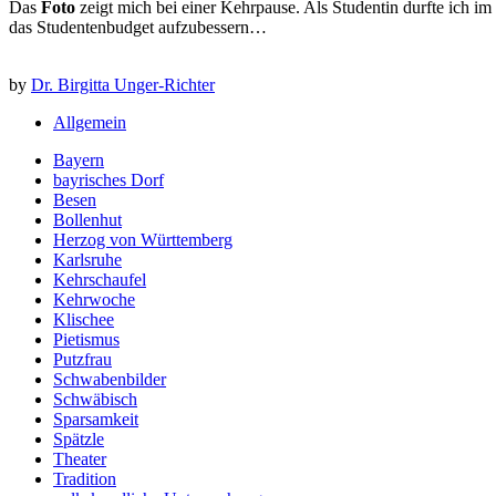
Das
Foto
zeigt mich bei einer Kehrpause. Als Studentin durfte ich
das Studentenbudget aufzubessern…
by
Dr. Birgitta Unger-Richter
Allgemein
Bayern
bayrisches Dorf
Besen
Bollenhut
Herzog von Württemberg
Karlsruhe
Kehrschaufel
Kehrwoche
Klischee
Pietismus
Putzfrau
Schwabenbilder
Schwäbisch
Sparsamkeit
Spätzle
Theater
Tradition