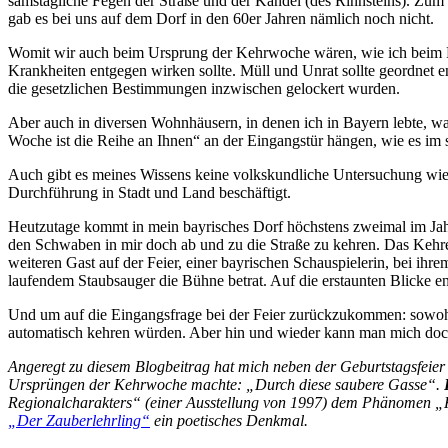
samstägliche Fegen der Straße und der Kandel (des Rinnsteins). Z
gab es bei uns auf dem Dorf in den 60er Jahren nämlich noch nicht.
Womit wir auch beim Ursprung der Kehrwoche wären, wie ich beim N
Krankheiten entgegen wirken sollte. Müll und Unrat sollte geordnet 
die gesetzlichen Bestimmungen inzwischen gelockert wurden.
Aber auch in diversen Wohnhäusern, in denen ich in Bayern lebte, wa
Woche ist die Reihe an Ihnen“ an der Eingangstür hängen, wie es im 
Auch gibt es meines Wissens keine volkskundliche Untersuchung wie
Durchführung in Stadt und Land beschäftigt.
Heutzutage kommt in mein bayrisches Dorf höchstens zweimal im Ja
den Schwaben in mir doch ab und zu die Straße zu kehren. Das Kehren
weiteren Gast auf der Feier, einer bayrischen Schauspielerin, bei ihr
laufendem Staubsauger die Bühne betrat. Auf die erstaunten Blicke ent
Und um auf die Eingangsfrage bei der Feier zurückzukommen: sowohl 
automatisch kehren würden. Aber hin und wieder kann man mich doc
Angeregt zu diesem Blogbeitrag hat mich neben der Geburtstagsfeie
Ursprüngen der Kehrwoche machte: „Durch diese saubere Gasse“.
Regionalcharakters“ (einer Ausstellung von 1997) dem Phänomen „K
„Der Zauberlehrling“
ein poetisches Denkmal.