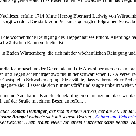
um Samstag gehörte auch das Rasenmähen, Autowaschen und das Wegbri
achlesen erfuhr: 1714 führte Herzog Eberhard Ludwig von Württembe
entsorgt werden. Die stark vom Pietismus geprägten folgsamen Schwaben
r die wöchentliche Reinigung des Treppenhauses Pflicht. Allerdings ha
schwäbischen Raum verbreitet ist.
 in Baden Württemberg, die sich mit der wöchentlichen Reinigung und
hr die Kehrmaschine der Gemeinde und die Anwohner werden dann gebe
 und Fegen scheint irgendwo tief in der schwäbischen DNA verwurzelt 
em Gastspiel in Schwaben erging. Sie erzählte, dass während einer Prob
gegnete sie: „Lasset sie sich nur net störä“ und saugte unbeirrt weite
meine Nachbarin als auch ich bekräftigten schmunzelnd, dass wir das
h auf der Straße mit einem Besen antreffen…
r auch
Roman Deininger
, der sich in einem Artikel, der am 24. Janua
Franz Rumpe
l widmete sich
mit seinem Beitrag
„Kehren und Bekehrte
ehrwoche“. Dem Traum vieler von einem Putzhelfer setzte bereits
Jo