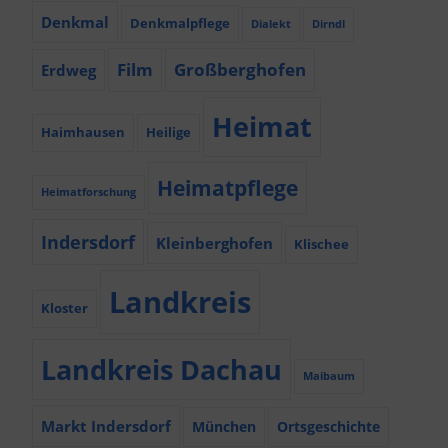
Denkmal
Denkmalpflege
Dialekt
Dirndl
Film
Großberghofen
Erdweg
Heimat
Haimhausen
Heilige
Heimatpflege
Heimatforschung
Indersdorf
Kleinberghofen
Klischee
Landkreis
Kloster
Landkreis Dachau
Maibaum
Markt Indersdorf
München
Ortsgeschichte