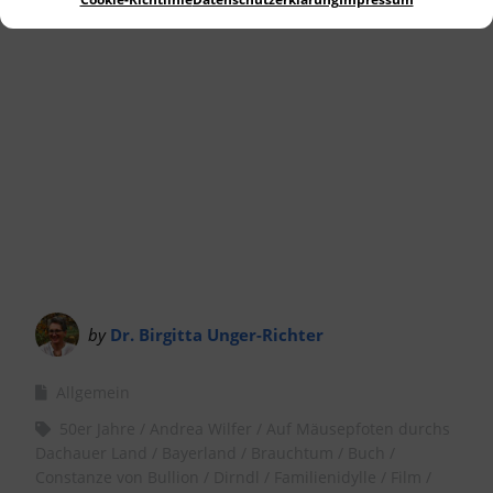
Landkreis Dachau.
by
Dr. Birgitta Unger-Richter
Allgemein
50er Jahre
Andrea Wilfer
Auf Mäusepfoten durchs
Dachauer Land
Bayerland
Brauchtum
Buch
Constanze von Bullion
Dirndl
Familienidylle
Film