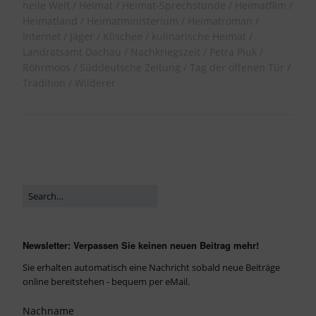
heile Welt
Heimat
Heimat-Sprechstunde
Heimatfilm
Heimatland
Heimatministerium
Heimatroman
Internet
Jäger
Klischee
kulinarische Heimat
Landratsamt Dachau
Nachkriegszeit
Petra Piuk
Röhrmoos
Süddeutsche Zeitung
Tag der offenen Tür
Tradition
Wilderer
Newsletter: Verpassen Sie keinen neuen Beitrag mehr!
Sie erhalten automatisch eine Nachricht sobald neue Beiträge
online bereitstehen - bequem per eMail.
Nachname