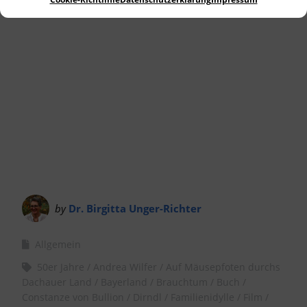
Landkreis Dachau.
by
Dr. Birgitta Unger-Richter
Allgemein
50er Jahre
Andrea Wilfer
Auf Mäusepfoten durchs
Dachauer Land
Bayerland
Brauchtum
Buch
Constanze von Bullion
Dirndl
Familienidylle
Film