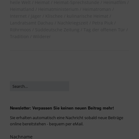
heile Welt
Heimat
Heimat-Sprechstunde
Heimatfilm
Heimatland
Heimatministerium
Heimatroman
Internet
Jäger
Klischee
kulinarische Heimat
Landratsamt Dachau
Nachkriegszeit
Petra Piuk
Röhrmoos
Süddeutsche Zeitung
Tag der offenen Tür
Tradition
Wilderer
Newsletter: Verpassen Sie keinen neuen Beitrag mehr!
Sie erhalten automatisch eine Nachricht sobald neue Beiträge
online bereitstehen - bequem per eMail.
Nachname