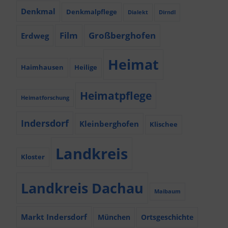
Denkmal
Denkmalpflege
Dialekt
Dirndl
Film
Großberghofen
Erdweg
Heimat
Haimhausen
Heilige
Heimatpflege
Heimatforschung
Indersdorf
Kleinberghofen
Klischee
Landkreis
Kloster
Landkreis Dachau
Maibaum
Markt Indersdorf
München
Ortsgeschichte