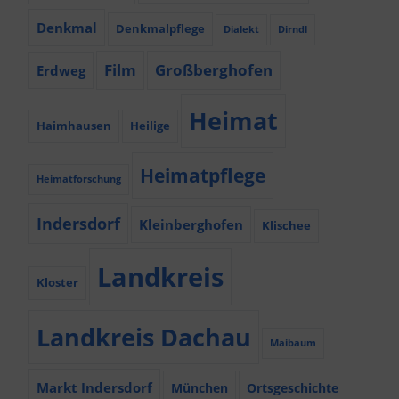
Denkmal
Denkmalpflege
Dialekt
Dirndl
Film
Großberghofen
Erdweg
Heimat
Haimhausen
Heilige
Heimatpflege
Heimatforschung
Indersdorf
Kleinberghofen
Klischee
Landkreis
Kloster
Landkreis Dachau
Maibaum
Markt Indersdorf
München
Ortsgeschichte