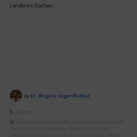
Landkreis Dachau.
by
Dr. Birgitta Unger-Richter
Allgemein
50er Jahre
Andrea Wilfer
Auf Mäusepfoten durchs
Dachauer Land
Bayerland
Brauchtum
Buch
Constanze von Bullion
Dirndl
Familienidylle
Film