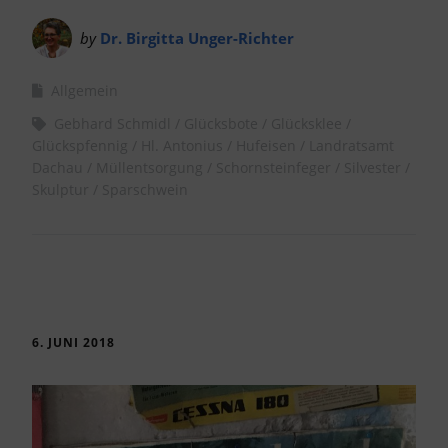
by
Dr. Birgitta Unger-Richter
Allgemein
Gebhard Schmidl
Glücksbote
Glücksklee
Glückspfennig
Hl. Antonius
Hufeisen
Landratsamt
Dachau
Müllentsorgung
Schornsteinfeger
Silvester
Skulptur
Sparschwein
6. JUNI 2018