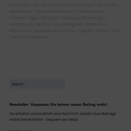
heile Welt
Heimat
Heimat-Sprechstunde
Heimatfilm
Heimatland
Heimatministerium
Heimatroman
Internet
Jäger
Klischee
kulinarische Heimat
Landratsamt Dachau
Nachkriegszeit
Petra Piuk
Röhrmoos
Süddeutsche Zeitung
Tag der offenen Tür
Tradition
Wilderer
Newsletter: Verpassen Sie keinen neuen Beitrag mehr!
Sie erhalten automatisch eine Nachricht sobald neue Beiträge
online bereitstehen - bequem per eMail.