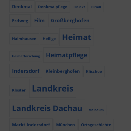
Denkmal
Denkmalpflege
Dialekt
Dirndl
Film
Großberghofen
Erdweg
Heimat
Haimhausen
Heilige
Heimatpflege
Heimatforschung
Indersdorf
Kleinberghofen
Klischee
Landkreis
Kloster
Landkreis Dachau
Maibaum
Markt Indersdorf
München
Ortsgeschichte