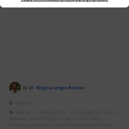
Landkreis Dachau.
by
Dr. Birgitta Unger-Richter
Allgemein
50er Jahre
Andrea Wilfer
Auf Mäusepfoten durchs
Dachauer Land
Bayerland
Brauchtum
Buch
Constanze von Bullion
Dirndl
Familienidylle
Film