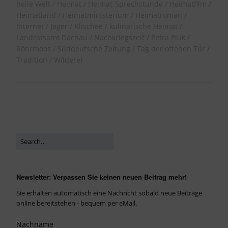
heile Welt
Heimat
Heimat-Sprechstunde
Heimatfilm
Heimatland
Heimatministerium
Heimatroman
Internet
Jäger
Klischee
kulinarische Heimat
Landratsamt Dachau
Nachkriegszeit
Petra Piuk
Röhrmoos
Süddeutsche Zeitung
Tag der offenen Tür
Tradition
Wilderer
Newsletter: Verpassen Sie keinen neuen Beitrag mehr!
Sie erhalten automatisch eine Nachricht sobald neue Beiträge
online bereitstehen - bequem per eMail.
Nachname