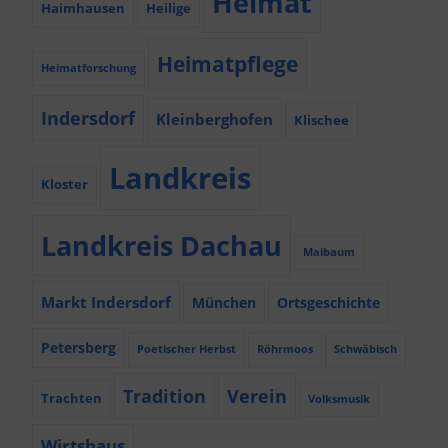
Heimat
Haimhausen
Heilige
Heimatpflege
Heimatforschung
Indersdorf
Kleinberghofen
Klischee
Landkreis
Kloster
Landkreis Dachau
Maibaum
Markt Indersdorf
München
Ortsgeschichte
Petersberg
Poetischer Herbst
Röhrmoos
Schwäbisch
Tradition
Verein
Trachten
Volksmusik
Wirtshaus