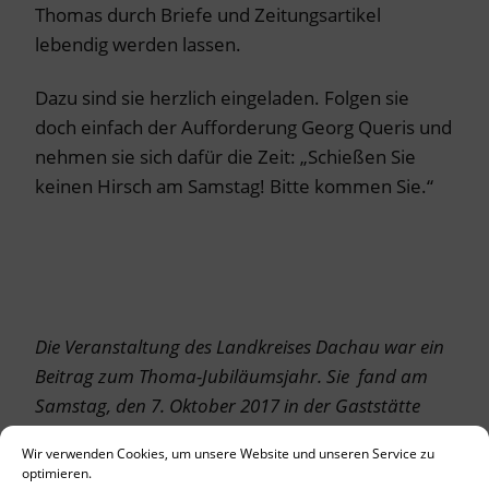
Thomas durch Briefe und Zeitungsartikel
lebendig werden lassen.
Dazu sind sie herzlich eingeladen. Folgen sie
doch einfach der Aufforderung Georg Queris und
nehmen sie sich dafür die Zeit: „Schießen Sie
keinen Hirsch am Samstag! Bitte kommen Sie.“
Die Veranstaltung des Landkreises Dachau war ein
Beitrag zum Thoma-Jubiläumsjahr. Sie fand am
Samstag, den 7. Oktober 2017 in der Gaststätte
Kochwirt statt.
Wir verwenden Cookies, um unsere Website und unseren Service zu
optimieren.
Der Hirsch auf dem FOTO hat einen