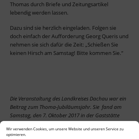
Thomas durch Briefe und Zeitungsartikel
lebendig werden lassen.
Dazu sind sie herzlich eingeladen. Folgen sie
doch einfach der Aufforderung Georg Queris und
nehmen sie sich dafür die Zeit: „Schießen Sie
keinen Hirsch am Samstag! Bitte kommen Sie.“
Die Veranstaltung des Landkreises Dachau war ein
Beitrag zum Thoma-Jubiläumsjahr. Sie fand am
Samstag, den 7. Oktober 2017 in der Gaststätte
Kochwirt statt.
Wir verwenden Cookies, um unsere Website und unseren Service zu
optimieren.
Der Hirsch auf dem FOTO hat einen