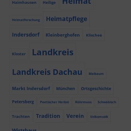
Heimat
Haimhausen
Heilige
Heimatpflege
Heimatforschung
Indersdorf
Kleinberghofen
Klischee
Landkreis
Kloster
Landkreis Dachau
Maibaum
Markt Indersdorf
München
Ortsgeschichte
Petersberg
Poetischer Herbst
Röhrmoos
Schwäbisch
Tradition
Verein
Trachten
Volksmusik
Wirtshaus