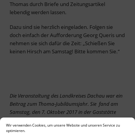
Thomas durch Briefe und Zeitungsartikel
lebendig werden lassen.
Dazu sind sie herzlich eingeladen. Folgen sie
doch einfach der Aufforderung Georg Queris und
nehmen sie sich dafür die Zeit: „Schießen Sie
keinen Hirsch am Samstag! Bitte kommen Sie.“
Die Veranstaltung des Landkreises Dachau war ein
Beitrag zum Thoma-Jubiläumsjahr. Sie fand am
Samstag, den 7. Oktober 2017 in der Gaststätte
Kochwirt statt.
Wir verwenden Cookies, um unsere Website und unseren Service zu
optimieren.
Der Hirsch auf dem FOTO hat einen