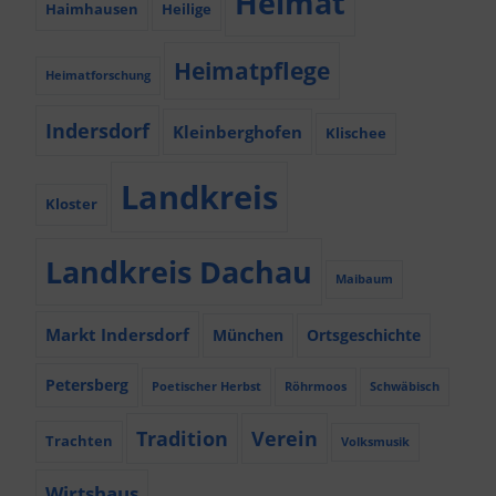
Heimat
Haimhausen
Heilige
Heimatpflege
Heimatforschung
Indersdorf
Kleinberghofen
Klischee
Landkreis
Kloster
Landkreis Dachau
Maibaum
Markt Indersdorf
München
Ortsgeschichte
Petersberg
Poetischer Herbst
Röhrmoos
Schwäbisch
Tradition
Verein
Trachten
Volksmusik
Wirtshaus