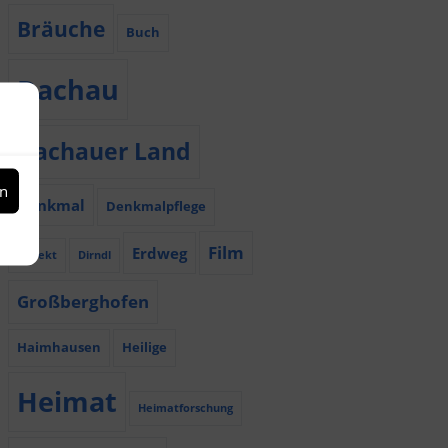
Bräuche
Buch
Dachau
Dachauer Land
en
Denkmal
Denkmalpflege
Film
Erdweg
Dialekt
Dirndl
Großberghofen
Haimhausen
Heilige
Heimat
Heimatforschung