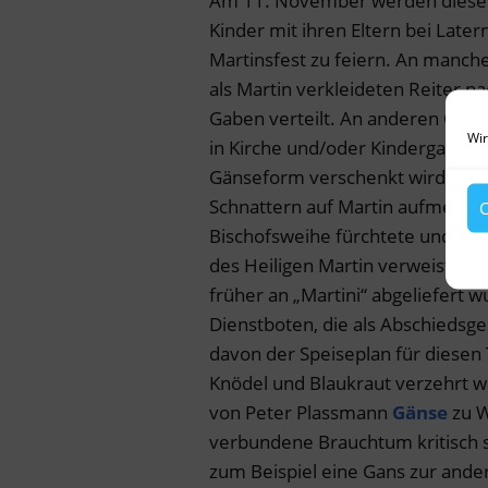
Am 11. November werden diese b
Kinder mit ihren Eltern bei Lat
Martinsfest zu feiern. An manch
als Martin verkleideten Reiter n
Gaben verteilt. An anderen Orten
Wir
in Kirche und/oder Kindergarten
Gänseform verschenkt wird. Es e
Schnattern auf Martin aufmerksa
C
Bischofsweihe fürchtete und sich 
des Heiligen Martin verweist auc
früher an „Martini“ abgeliefert 
Dienstboten, die als Abschiedsge
davon der Speiseplan für diesen
Knödel und Blaukraut verzehrt wi
von Peter Plassmann
Gänse
zu 
verbundene Brauchtum kritisch s
zum Beispiel eine Gans zur ande