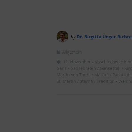
by
Dr. Birgitta Unger-Richte
Allgemein
11. November
Abschiedsgeschen
Gans
Gänsebraten
Gänsestall
Kir
Martin von Tours
Martini
Pachtzah
St. Martin
Sterne
Tradition
Weihn