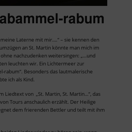
rabammel-rabum
 meine Laterne mit mir….“ – sie kennen den
numzügen an St. Martin könnte man mich im
e ohne nachzudenken weitersingen: „…und
en leuchten wir. Ein Lichtermeer zur
-rabum“. Besonders das lautmalerische
e ich als Kind.
 Liedtext von „St. Martin, St. Martin…“, das
von Tours anschaulich erzählt. Der Heilige
egnet dem frierenden Bettler und teilt mit ihm