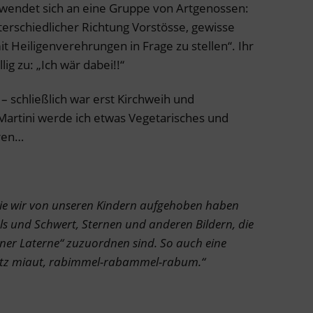
wendet sich an eine Gruppe von Artgenossen:
unterschiedlicher Richtung Vorstösse, gewisse
 Heiligenverehrungen in Frage zu stellen“. Ihr
g zu: „Ich wär dabei!!“
 schließlich war erst Kirchweih und
Martini werde ich etwas Vegetarisches und
ren…
 die wir von unseren Kindern aufgehoben haben
ls und Schwert, Sternen und anderen Bildern, die
ner Laterne“ zuzuordnen sind. So auch eine
Katz miaut, rabimmel-rabammel-rabum.“