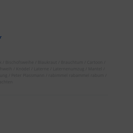
r
k
Bischofsweihe
Blaukraut
Brauchtum
Cartoon
chweih
Knödel
Laterne
Laternenumzug
Mantel
lung
Peter Plassmann
rabimmel rabammel rabum
achten