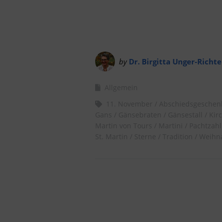
by
Dr. Birgitta Unger-Richte
Allgemein
11. November
Abschiedsgeschen
Gans
Gänsebraten
Gänsestall
Kir
Martin von Tours
Martini
Pachtzah
St. Martin
Sterne
Tradition
Weihn