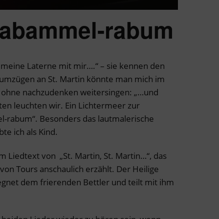
rabammel-rabum
 meine Laterne mit mir….“ – sie kennen den
numzügen an St. Martin könnte man mich im
e ohne nachzudenken weitersingen: „…und
en leuchten wir. Ein Lichtermeer zur
-rabum“. Besonders das lautmalerische
e ich als Kind.
 Liedtext von „St. Martin, St. Martin…“, das
von Tours anschaulich erzählt. Der Heilige
egnet dem frierenden Bettler und teilt mit ihm