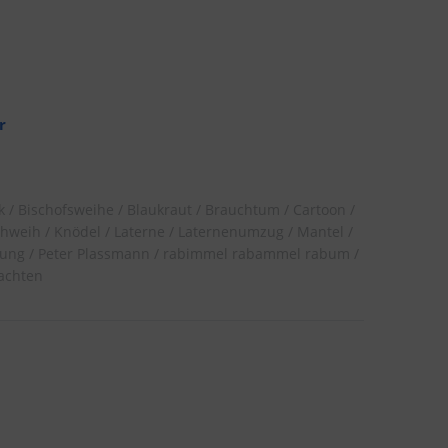
r
k
Bischofsweihe
Blaukraut
Brauchtum
Cartoon
chweih
Knödel
Laterne
Laternenumzug
Mantel
lung
Peter Plassmann
rabimmel rabammel rabum
achten