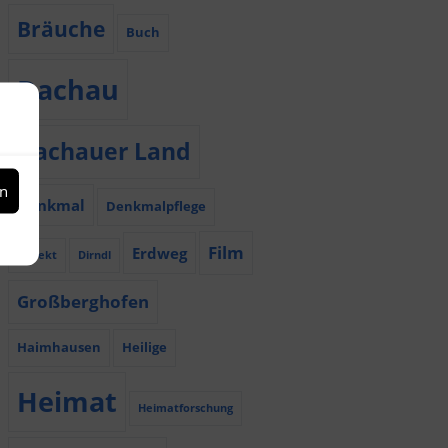
Bräuche
Buch
Dachau
Dachauer Land
en
Denkmal
Denkmalpflege
Film
Erdweg
Dialekt
Dirndl
Großberghofen
Haimhausen
Heilige
Heimat
Heimatforschung