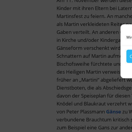
Am 11. November werden diese b
Kinder mit ihren Eltern bei Lat
Martinsfest zu feiern. An manch
als Martin verkleideten Reiter n
Gaben verteilt. An anderen Orten
Wir
in Kirche und/oder Kindergarten
Gänseform verschenkt wird. Es e
Schnattern auf Martin aufmerksa
C
Bischofsweihe fürchtete und sich 
des Heiligen Martin verweist auc
früher an „Martini“ abgeliefert 
Dienstboten, die als Abschiedsge
davon der Speiseplan für diesen
Knödel und Blaukraut verzehrt wi
von Peter Plassmann
Gänse
zu 
verbundene Brauchtum kritisch s
zum Beispiel eine Gans zur ande