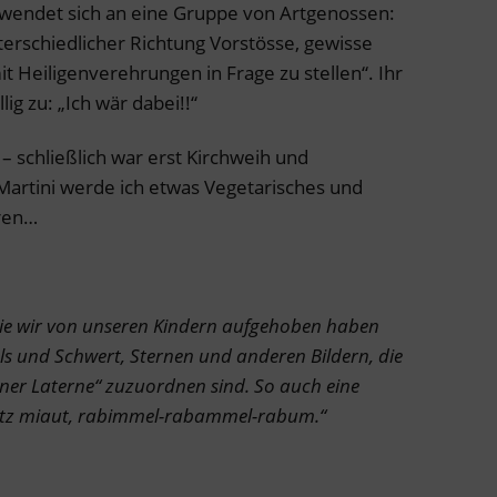
wendet sich an eine Gruppe von Artgenossen:
unterschiedlicher Richtung Vorstösse, gewisse
 Heiligenverehrungen in Frage zu stellen“. Ihr
g zu: „Ich wär dabei!!“
 schließlich war erst Kirchweih und
Martini werde ich etwas Vegetarisches und
ren…
 die wir von unseren Kindern aufgehoben haben
ls und Schwert, Sternen und anderen Bildern, die
ner Laterne“ zuzuordnen sind. So auch eine
Katz miaut, rabimmel-rabammel-rabum.“