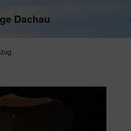
ege Dachau
mzug