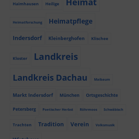
Heimat
Haimhausen
Heilige
Heimatpflege
Heimatforschung
Indersdorf
Kleinberghofen
Klischee
Landkreis
Kloster
Landkreis Dachau
Maibaum
Markt Indersdorf
München
Ortsgeschichte
Petersberg
Poetischer Herbst
Röhrmoos
Schwäbisch
Tradition
Verein
Trachten
Volksmusik